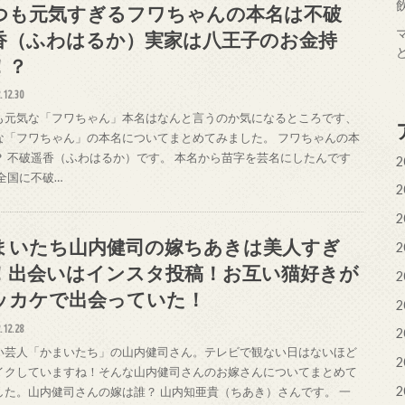
つも元気すぎるフワちゃんの本名は不破
香（ふわはるか）実家は八王子のお金持
！？
.12.30
も元気な「フワちゃん」本名はなんと言うのか気になるところです、
な「フワちゃん」の本名についてまとめてみました。 フワちゃんの本
？ 不破遥香（ふわはるか）です。 本名から苗字を芸名にしたんです
2
 全国に不破…
2
2
まいたち山内健司の嫁ちあきは美人すぎ
2
！出会いはインスタ投稿！お互い猫好きが
2
ッカケで出会っていた！
2
.12.28
2
い芸人「かまいたち」の山内健司さん。テレビで観ない日はないほど
2
イクしていますね！そんな山内健司さんのお嫁さんについてまとめて
2
した。山内健司さんの嫁は誰？ 山内知亜貴（ちあき）さんです。 一