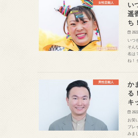
い
女性芸能人
遥
ち
2022
いつ
そん
名は
ね！
か
男性芸能人
る
キ
2022
お笑
ブレ
みま