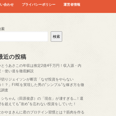
問い合わせ
プライバシーポリシー
運営者情報
検索
検索
最近の投稿
いとうあさこの年収は推定2億4千万円！収入源・内
訳・使い道を徹底解説
厚切りジェイソンが断言「なぜ投資をやらない
の！？」FIREを実現した男の“シンプル”な稼ぎ方を徹
底調査
トシちゃん（田原俊彦）の「現在」が凄すぎる…！還
暦を超えても“攻め”を忘れない投資をしていた！
なかやまきんに君のプロテイン習慣とは？筋肉を作る