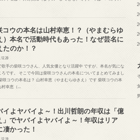
2
2
2
咲コウの本名は山村幸恵！？（やまむらゆ
2
え）本名で活動時代もあった！なぜ芸名に
2
えたのか！？
.12.20
で歌手の柴咲コウさん、人気女優となり活躍中 ですが、本名が気にな
ころです。 そこで今回は柴咲コウさんの本名についてまとめてみまし
 柴咲コウの本名は？ 山村幸恵（やまむらゆきえ）です 柴咲コウの本
山村幸恵（…
バイよヤバイよ～！出川哲朗の年収は「億
え」でヤバイよヤバイよ～！年収はリア
に凄かった！
.12.19