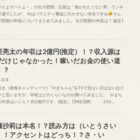
バイよヤバイよ～」の出川哲朗、以前は「抱かれたくない男」ランキ
常連でしたが、 今はバラエティ番組に欠かせない存在ですね
そん
川哲朗の年収についてまとめてみました。 出川哲朗の年収は？ 推定1
里亮太の年収は2億円(推定）！？収入源は
Vだけじゃなかった！稼いだお金の使い道
！？
.12.18
亮太（南海キャンディーズ）”やまちゃん”をTVで見ない日はないほど
中と思いますが、年収はどのくらいなのか調べてみました。 やまち
の年収はいくら？ 約2億円です。(推定） CM出演料 150…
藤沙莉は本名！？読み方は（いとうさい
）！アクセントはどっち！？さ・い