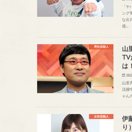
「ヤ
ング
な出
億…
山
男性芸能人
T
は
2022
山里
活躍
ゃん
伊
女性芸能人
り