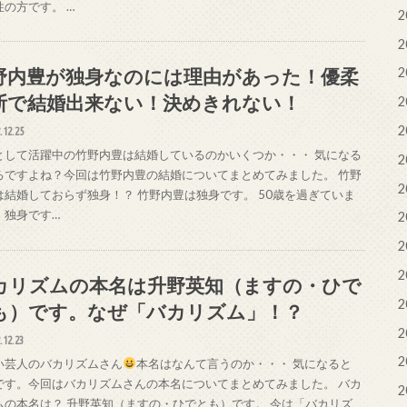
性の方です。 …
2
2
野内豊が独身なのには理由があった！優柔
2
断で結婚出来ない！決めきれない！
2
2
.12.25
として活躍中の竹野内豊は結婚しているのかいくつか・・・ 気になる
2
ろですよね？今回は竹野内豊の結婚についてまとめてみました。 竹野
2
は結婚しておらず独身！？ 竹野内豊は独身です。 50歳を過ぎていま
、独身です…
2
2
2
カリズムの本名は升野英知（ますの・ひで
2
も）です。なぜ「バカリズム」！？
2
.12.23
2
い芸人のバカリズムさん
本名はなんて言うのか・・・ 気になると
です。今回はバカリズムさんの本名についてまとめてみました。 バカ
2
ムの本名は？ 升野英知（ますの・ひでとも）です。 今は「バカリズ