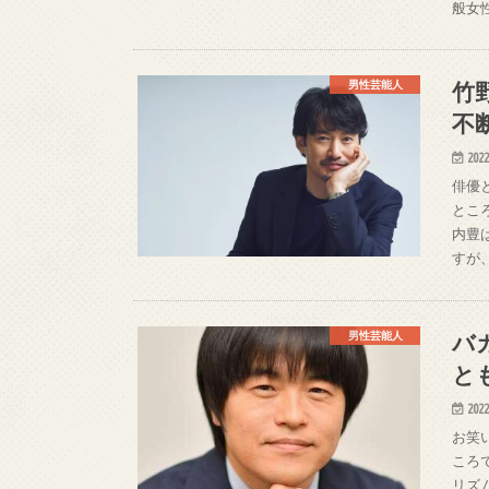
般女
竹
男性芸能人
不
2022
俳優
とこ
内豊
すが
バ
男性芸能人
と
2022
お笑
ころ
リズ