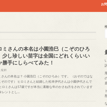
お
ロミさんの本名は小園浩巳（こぞのひろ
）少し珍しい苗字は全国にどれくらいい
か勝手にしらべてみた！
.12.31
ミさんの本名は？ 小園浩巳（こぞのひろみ）です。 （おぞのではな
こぞのです） ヒロミさんと結婚した松本伊代さんは小園伊代さんで
 ヒロミさんは57歳ですが本当に素敵な年のかさね方をされています
 タレントとし…