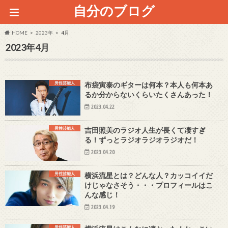
自分のブログ
HOME
2023年
4月
2023年4月
男性芸能人
布袋寅泰のギターは何本？本人も何本あ
るか分からないくらいたくさんあった！
2023.04.22
男性芸能人
吉田照美のラジオ人生が長くて凄すぎ
る！ずっとラジオラジオラジオだ！
2023.04.20
男性芸能人
横浜流星とは？どんな人？カッコイイだ
けじゃなさそう・・・プロフィールはこ
んな感じ！
2023.04.19
男性芸能人