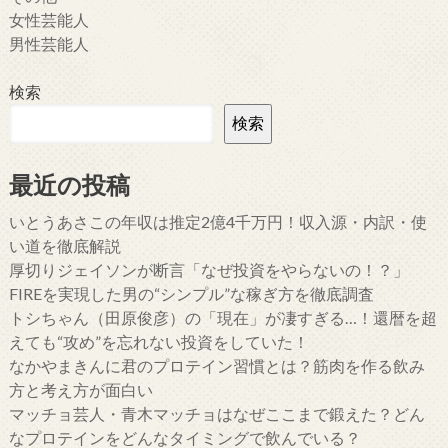
女性芸能人
男性芸能人
検索
検索
最近の投稿
いとうあさこの年収は推定2億4千万円！収入源・内訳・使
い道を徹底解説
厚切りジェイソンが断言「なぜ投資をやらないの！？」
FIREを実現した男の“シンプル”な稼ぎ方を徹底調査
トシちゃん（田原俊彦）の「現在」が凄すぎる…！還暦を超
えても“攻め”を忘れない投資をしていた！
なかやまきんに君のプロテイン習慣とは？筋肉を作る飲み
方と考え方が面白い
マッチョ芸人・青木マッチョはなぜここまで鍛えた？どん
なプロテインをどんなタイミングで飲んでいる？