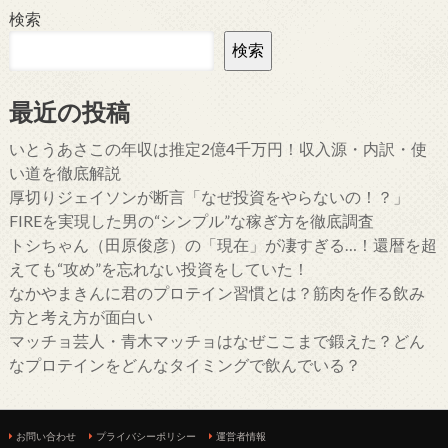
検索
検索
最近の投稿
いとうあさこの年収は推定2億4千万円！収入源・内訳・使
い道を徹底解説
厚切りジェイソンが断言「なぜ投資をやらないの！？」
FIREを実現した男の“シンプル”な稼ぎ方を徹底調査
トシちゃん（田原俊彦）の「現在」が凄すぎる…！還暦を超
えても“攻め”を忘れない投資をしていた！
なかやまきんに君のプロテイン習慣とは？筋肉を作る飲み
方と考え方が面白い
マッチョ芸人・青木マッチョはなぜここまで鍛えた？どん
なプロテインをどんなタイミングで飲んでいる？
お問い合わせ
プライバシーポリシー
運営者情報