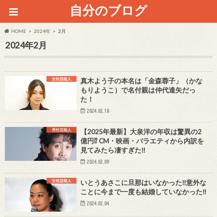
自分のブログ
HOME
2024年
2月
2024年2月
女性芸能人
真木よう子の本名は「金森蓉子」（かな
もりようこ）で名付親は仲代達矢だっ
た！
2024.02.18
男性芸能人
【2025年最新】大泉洋の年収は驚異の2
億円⁉ CM・映画・バラエティから内訳を
見てみたら凄すぎた‼
2024.02.09
女性芸能人
いとうあさこに旦那はいなかった‼意外な
ことに今まで一度も結婚していなかった‼
2024.02.04