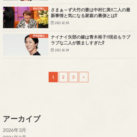
男性芸能人
さまぁ～ず大竹の妻は中村仁美‼二人の最
新事情と気になる家庭の裏側とは⁉
2025.02.09
男性芸能人
ナイナイ矢部の嫁は青木裕子‼現在もラブ
ラブな二人が羨ましすぎた⁉
2025.02.09
1
2
3
>
アーカイブ
2026年3月