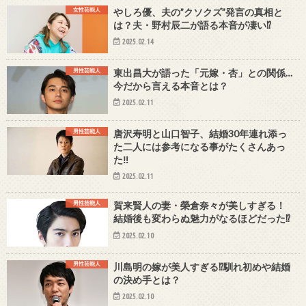
女性芸能人
やしろ優、夫の”クソクズ”発言の真相と
は？夫・野村辰二が語る本音が凄い⁉
2025.02.14
男性芸能人
東出昌大が語った「元嫁・杏」との関係…
今だから言える本音とは？
2025.02.11
男性芸能人
唐沢寿明と山口智子、結婚30年連れ添っ
た二人には参考になる事がたくさんあっ
た‼
2025.02.11
男性芸能人
賀来賢人の妻・榮倉奈々が美しすぎる！
結婚後も変わらぬ魅力がなるほどだった⁉
2025.02.10
男性芸能人
川島明の嫁が美人すぎる⁉馴れ初めや結婚
の決め手とは？
2025.02.10