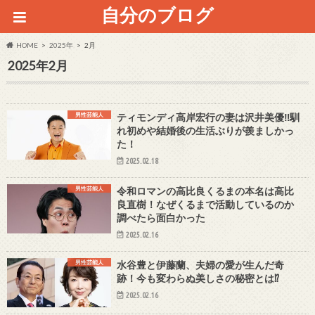
自分のブログ
HOME
2025年
2月
2025年2月
男性芸能人
ティモンディ高岸宏行の妻は沢井美優‼馴
れ初めや結婚後の生活ぶりが羨ましかっ
た！
2025.02.18
男性芸能人
令和ロマンの高比良くるまの本名は高比
良直樹！なぜくるまで活動しているのか
調べたら面白かった
2025.02.16
男性芸能人
水谷豊と伊藤蘭、夫婦の愛が生んだ奇
跡！今も変わらぬ美しさの秘密とは⁉
2025.02.16