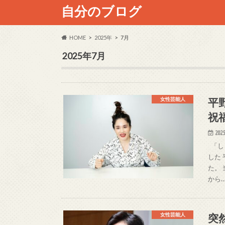
自分のブログ
HOME
2025年
7月
2025年7月
平
女性芸能人
祝
2025
「し
した
た。 
から
突
女性芸能人