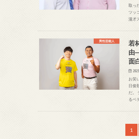
取っ
ツッ
漫才
若
男性芸能人
由
面
2025
お笑
日俊
だ。
るベ
1