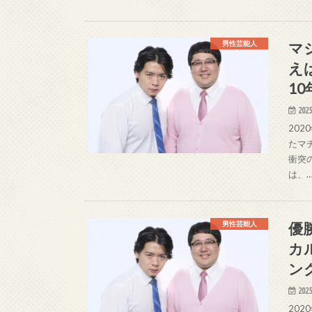
マ
男性芸能人
え
1
2025
20
たマ
衝突
は、
優
男性芸能人
カ
ン
2025
20