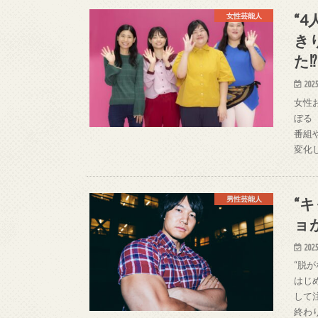
“
女性芸能人
き
た⁉
2025
女性
ぼる
番組
変化
“
男性芸能人
ョ
2025
“脱
はじ
して
終わ