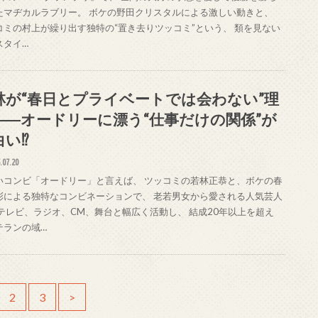
たマヂカルラブリー。 ボケの野田クリスタルによる激しい動きと、
コミの村上が繰り出す独特の“置き去りツッコミ”という、 類を見ない
スタイ…
林が“春日とプライベートでは会わない”理
――オードリーに漂う“仕事だけの関係”が
白い⁉
.07.20
いコンビ「オードリー」と言えば、 ツッコミの若林正恭と、ボケの春
彰による独特なコンビネーションで、 老若男女から愛される人気芸人
 テレビ、ラジオ、CM、舞台と幅広く活動し、 結成20年以上を超え
テランの域…
2
3
>