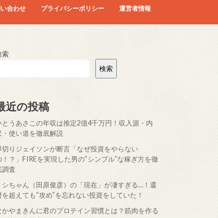
問い合わせ
プライバシーポリシー
運営者情報
検索
検索
最近の投稿
いとうあさこの年収は推定2億4千万円！収入源・内
訳・使い道を徹底解説
厚切りジェイソンが断言「なぜ投資をやらない
の！？」FIREを実現した男の“シンプル”な稼ぎ方を徹
底調査
トシちゃん（田原俊彦）の「現在」が凄すぎる…！還
暦を超えても“攻め”を忘れない投資をしていた！
なかやまきんに君のプロテイン習慣とは？筋肉を作る