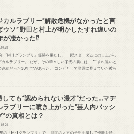
ジカルラブリー“解散危機がなかったと言
ばウソ” 野田と村上が明かしたすれ違いの
0年が凄かった⁉
.07.20
20年『M-1グランプリ』優勝を果たし、 一躍スターダムにのし上がっ
ヂカルラブリー。 だが、その華々しい栄光の裏には、 **“すれ違いと
の連続だった10年”**があった。 コンビとして順調に見えていた彼ら
…
勝しても“認められない漫才”だった…マヂ
ルラブリーに噴き上がった“芸人内バッシ
グ”の真相とは？
.07.20
20年の『M-1グランプリ』で、 世間の大方の予想を覆して優勝を勝ち