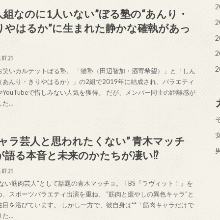
2
4人組なのに1人いない”ぼる塾の“あんり・
2
りやはるか”に生まれた静かな確執があっ
2
2
.07.21
2
お笑いカルテットぼる塾。 「猫塾（田辺智加・酒寄希望）」と「しん
（あんり・きりやはるか）」の2組で2019年に結成され、バラエティ
やYouTubeで惜しみない人気を獲得。 だが、メンバー同士の距離感が
した…
キャラ芸人と思われたくない” 青木マッチ
が語る本音と未来のかたちが凄い⁉
.07.21
がない筋肉芸人”として話題の青木マッチョ。 TBS『ラヴィット！』を
め、スポーツバラエティ出演を重ね、 “筋肉と癒やしの異色キャラ”と
注目を浴びています。 しかし一方で、彼自身は**「筋肉キャラだけで
りた…