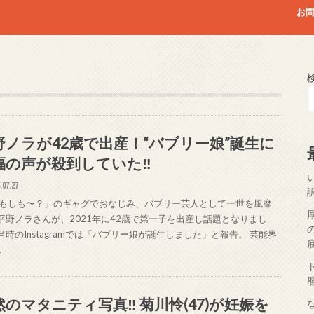
お
野ノラが42歳で出産！“バブリー娘”誕生に
福の声が殺到していた‼
.07.27
もしも〜？」のギャグでおなじみ、バブリー芸人として一世を風靡
 平野ノラさんが、2021年に42歳で第一子を出産し話題となりまし
当時のInstagramでは「バブリー娘が誕生しました」と報告。 芸能界
…
然のマタニティ写真‼ 菊川怜(47)が妊娠を