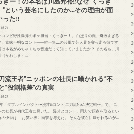
っきー！の本名は川島邦裕⁉なぜ“くっき
2
！”という芸名にしたのか…その理由が面
2
かった‼
2
.07.23
2
いコンビ野性爆弾のボケ担当・くっきー！。 白塗りの顔、奇抜すぎる
グ、意味不明なコント――唯一無二の芸風で芸人界を突っ走る彼です
2
実は本名がめちゃくちゃ普通だって知っていましたか？ その名も、川
2
裕（かわしま・…
2
2
二刀流王者”ニッポンの社長に囁かれる“不
2
”と“役割格差”の真実
2
.07.22
2
5年『ダブルインパクト〜漫才&コント 二刀流No.1決定戦〜』で、 ニ
2
ンの社長が初代王者に輝いた。 漫才とコント、両方で頂点を取るとい
例の快挙は、 お笑い界に衝撃を与えた。 そんな彼らに囁かれるのが…
2
2