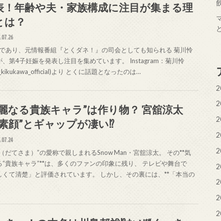
表！年齢や夫・家族構成に注目が集まる理
とは？
.07.26
であり、元情報番組『とくダネ！』の司会としても知られる 菊川怜
、第4子妊娠を発表し注目を集めています。 Instagram：菊川怜
i_kikukawa_official)より とくに話題となったのは…
2
2
華麗なる貴族キャラ”は作り物？ 宮舘涼太
2
“素顔”とギャップが凄い⁉
2
.07.24
2
（だてさま）”の愛称で親しまれるSnow Man・宮舘涼太。 その**気
る“貴族キャラ”**は、多くのファンの印象に残り、 テレビや舞台で
2
しくて清楚」と評価されています。 しかし、その裏には、**「本当の
2
2
2