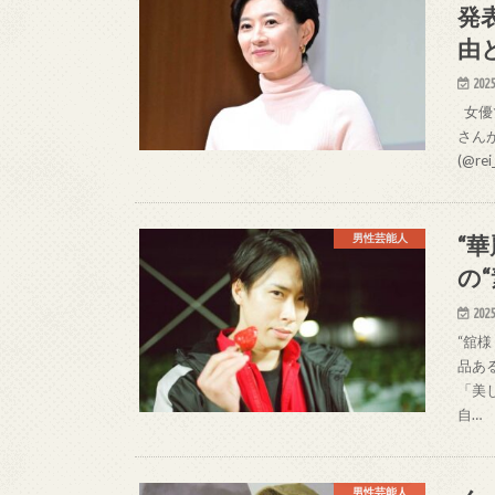
発
由
2025
女優
さんが
(@re
“
男性芸能人
の
2025
“舘様
品あ
「美
自…
男性芸能人