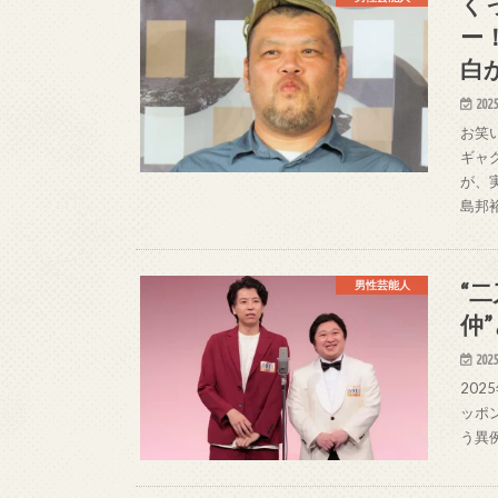
く
ー
白
2025
お笑
ギャ
が、
島邦
“
男性芸能人
仲
2025
202
ッポ
う異