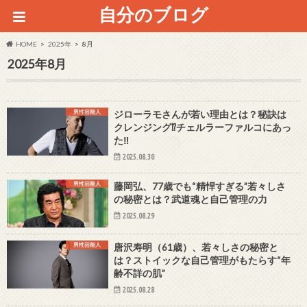
自分のブログ
HOME
2025年
8月
2025年8月
男性芸能人
ジローラモさんが若い理由とは？秘訣は
クレンジング⁉チェルラーファルコにあっ
た‼
2025.08.30
男性芸能人
藤岡弘、77歳でも“精悍すぎる”若々しさ
の秘密とは？武道魂と自己管理の力
2025.08.29
男性芸能人
唐沢寿明（61歳）、若々しさの秘密と
は？ストイックな自己管理がもたらす“年
齢不詳の肌”
2025.08.28