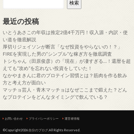
検索
最近の投稿
いとうあさこの年収は推定2億4千万円！収入源・内訳・使
い道を徹底解説
厚切りジェイソンが断言「なぜ投資をやらないの！？」
FIREを実現した男の“シンプル”な稼ぎ方を徹底調査
トシちゃん（田原俊彦）の「現在」が凄すぎる…！還暦を超
えても“攻め”を忘れない投資をしていた！
なかやまきんに君のプロテイン習慣とは？筋肉を作る飲み
方と考え方が面白い
マッチョ芸人・青木マッチョはなぜここまで鍛えた？どん
なプロテインをどんなタイミングで飲んでいる？
お問い合わせ
プライバシーポリシー
運営者情報
©Copyright2026
自分のブログ
.All Rights Reserved.