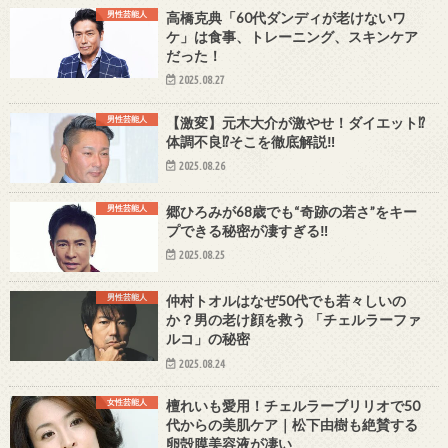
男性芸能人
高橋克典「60代ダンディが老けないワ
ケ」は食事、トレーニング、スキンケア
だった！
2025.08.27
男性芸能人
【激変】元木大介が激やせ！ダイエット⁉
体調不良⁉そこを徹底解説‼
2025.08.26
男性芸能人
郷ひろみが68歳でも“奇跡の若さ”をキー
プできる秘密が凄すぎる‼
2025.08.25
男性芸能人
仲村トオルはなぜ50代でも若々しいの
か？男の老け顔を救う 「チェルラーファ
ルコ」の秘密
2025.08.24
女性芸能人
檀れいも愛用！チェルラーブリリオで50
代からの美肌ケア｜松下由樹も絶賛する
卵殻膜美容液が凄い