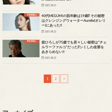
2025.08.23
女性芸能人
40代MEGUMIの肌年齢は19歳⁉ その秘密
はクレンジングウォーターAurelie(オレリ
ー)にあった‼
2025.08.22
男性芸能人
舘ひろしが75歳でも若々しい秘密は“チェ
ルラーファルコ”だった⁉シミしわ改善を
あきらめない‼
2025.08.22
1
2
>