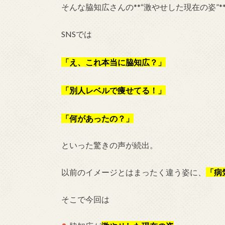
そんな脇知広さんの**“激やせした現在の姿”
SNSでは
「え、これ本当に脇知広？」
「別人レベルで痩せてる！」
「何があったの？」
といった驚きの声が続出。
以前のイメージとはまったく違う姿に、
「病
そこで今回は