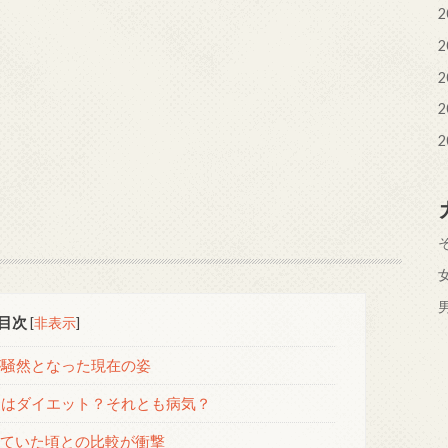
2
2
2
2
2
目次
[
非表示
]
騒然となった現在の姿
はダイエット？それとも病気？
っていた頃との比較が衝撃