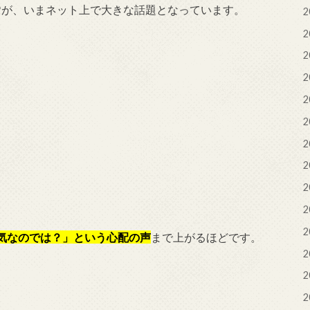
**が、いまネット上で大きな話題となっています。
2
2
2
2
2
2
2
2
2
2
2
気なのでは？」という心配の声
まで上がるほどです。
2
2
2