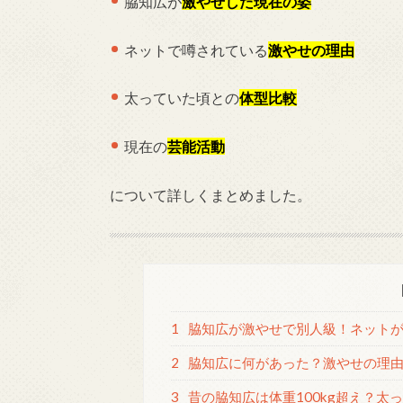
脇知広が
激やせした現在の姿
ネットで噂されている
激やせの理由
太っていた頃との
体型比較
現在の
芸能活動
について詳しくまとめました。
1
脇知広が激やせで別人級！ネットが
2
脇知広に何があった？激やせの理由
3
昔の脇知広は体重100kg超え？太