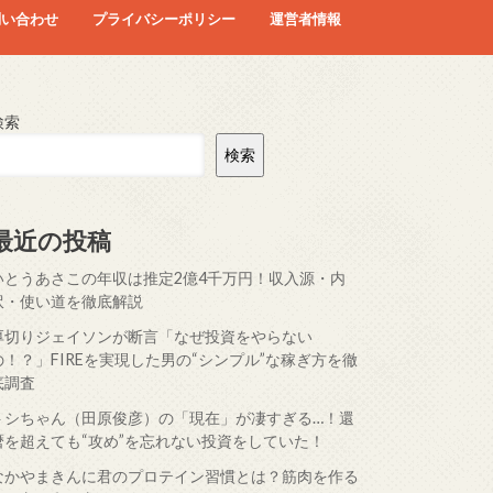
問い合わせ
プライバシーポリシー
運営者情報
検索
検索
最近の投稿
いとうあさこの年収は推定2億4千万円！収入源・内
訳・使い道を徹底解説
厚切りジェイソンが断言「なぜ投資をやらない
の！？」FIREを実現した男の“シンプル”な稼ぎ方を徹
底調査
トシちゃん（田原俊彦）の「現在」が凄すぎる…！還
暦を超えても“攻め”を忘れない投資をしていた！
なかやまきんに君のプロテイン習慣とは？筋肉を作る