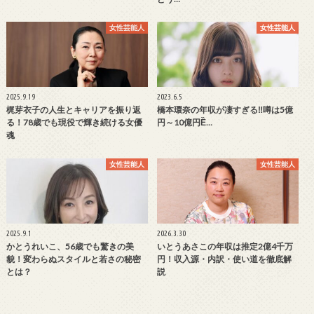
女性芸能人
女性芸能人
2025.9.19
2023.6.5
梶芽衣子の人生とキャリアを振り返
橋本環奈の年収が凄すぎる‼噂は5億
る！78歳でも現役で輝き続ける女優
円～10億円Ȅ…
魂
女性芸能人
女性芸能人
2025.9.1
2026.3.30
かとうれいこ、56歳でも驚きの美
いとうあさこの年収は推定2億4千万
貌！変わらぬスタイルと若さの秘密
円！収入源・内訳・使い道を徹底解
とは？
説