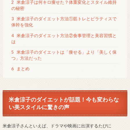
2
米倉涼子は何キロ痩せた？体重変化とスタイル維持
の秘密
3
米倉涼子のダイエット方法①筋トレとピラティスで
体幹を強化
4
米倉涼子のダイエット方法②食事管理と美容習慣と
は
5
米倉涼子のダイエットは「痩せる」より「美しく保
つ」方法だった
6
まとめ
米倉涼子のダイエットが話題！今も変わらな
い美スタイルに驚きの声
米倉涼子さんといえば、ドラマや映画に出演するたびに