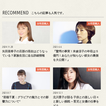
RECOMMEND
こちらの記事も人気です。
女性芸能人
女性芸能人
2024.11.28
2023.6.6
矢田亜希子の旦那の現在はどうなっ
『驚愕の事実！米倉涼子の年収は５
ている？家族生活に迫る詳細情報
億円！あなたが知らない彼女の裏側
を大公開！』
女性芸能人
女性芸能人
2023.8.7
2024.12.1
"若槻千夏：グラビアの魅力とその影
北川景子が語る 子供との楽しい日々
響力について"
と新しい挑戦 ～育児と女優の仕事を
どう…