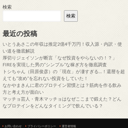
検索
検索
最近の投稿
いとうあさこの年収は推定2億4千万円！収入源・内訳・使
い道を徹底解説
厚切りジェイソンが断言「なぜ投資をやらないの！？」
FIREを実現した男の“シンプル”な稼ぎ方を徹底調査
トシちゃん（田原俊彦）の「現在」が凄すぎる…！還暦を超
えても“攻め”を忘れない投資をしていた！
なかやまきんに君のプロテイン習慣とは？筋肉を作る飲み
方と考え方が面白い
マッチョ芸人・青木マッチョはなぜここまで鍛えた？どん
なプロテインをどんなタイミングで飲んでいる？
お問い合わせ
プライバシーポリシー
運営者情報