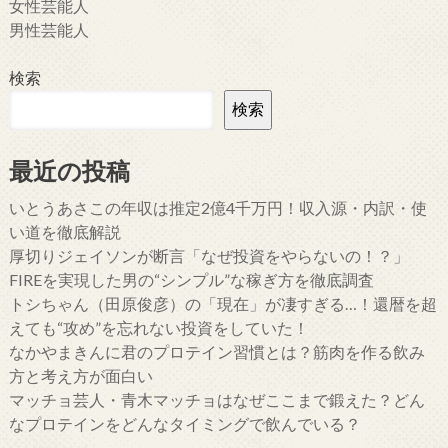
女性芸能人
男性芸能人
検索
検索
最近の投稿
いとうあさこの年収は推定2億4千万円！収入源・内訳・使
い道を徹底解説
厚切りジェイソンが断言「なぜ投資をやらないの！？」
FIREを実現した男の“シンプル”な稼ぎ方を徹底調査
トシちゃん（田原俊彦）の「現在」が凄すぎる…！還暦を超
えても“攻め”を忘れない投資をしていた！
なかやまきんに君のプロテイン習慣とは？筋肉を作る飲み
方と考え方が面白い
マッチョ芸人・青木マッチョはなぜここまで鍛えた？どん
なプロテインをどんなタイミングで飲んでいる？