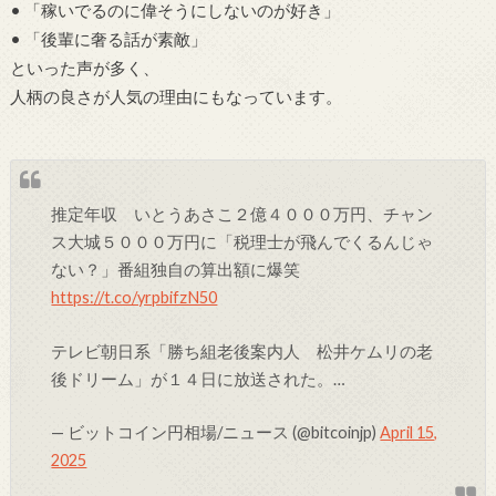
• 「稼いでるのに偉そうにしないのが好き」
• 「後輩に奢る話が素敵」
といった声が多く、
人柄の良さが人気の理由にもなっています。
推定年収 いとうあさこ２億４０００万円、チャン
ス大城５０００万円に「税理士が飛んでくるんじゃ
ない？」番組独自の算出額に爆笑
https://t.co/yrpbifzN50
テレビ朝日系「勝ち組老後案内人 松井ケムリの老
後ドリーム」が１４日に放送された。…
— ビットコイン円相場/ニュース (@bitcoinjp)
April 15,
2025