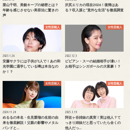
栗山千明、美貌キープの秘密とは？
沢尻エリカの現在2026！復帰はあ
年齢を感じさせない美容法に驚きの
る？収入源と“意外な生活”を徹底調査
声
女性芸能人
女性芸能人
2023.1.26
2022.12.3
安藤サクラには子供が1人で！あの和
ビビアン・スーの結婚相手が凄い！
光学園に通学している噂は本当なの
お相手はシンガポールの大富豪！？
か！？
女性芸能人
女性芸能人
2024.11.24
2025.3.19
めるるの本名・生見愛瑠の名前の由
阿佐ヶ谷姉妹の真実！実は他人？て
来を徹底解説！父親の影響やメタル
っきり姉妹だと思っていたら全くの
バンドと…
他人だっ…