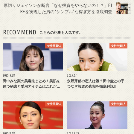
厚切りジェイソンが断言「なぜ投資をやらないの！？」FI
REを実現した男の“シンプル”な稼ぎ方を徹底調査
RECOMMEND
こちらの記事も人気です。
女性芸能人
女性芸能人
2025.9.28
2025.5.1
田中みな実の美容法まとめ！美肌を
永野芽郁の恋人は誰？田中圭との手
保つ秘訣と愛用アイテムはこれだ …
つなぎ報道の真相を徹底解説‼
女性芸能人
女性芸能人
2025.8.18
2026.2.28