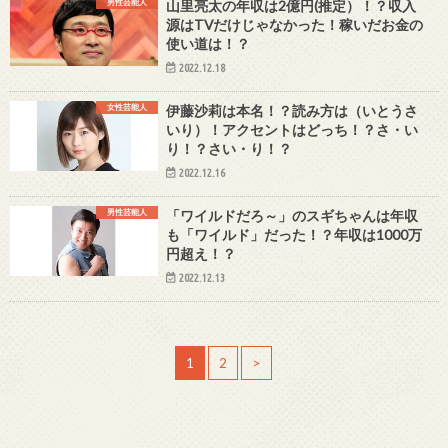
男性芸能人
山里亮太の年収は2億円(推定）！？収入
源はTVだけじゃなかった！稼いだお金の
使い道は！？
2022.12.18
女性芸能人
伊藤沙莉は本名！？読み方は（いとうさ
いり）！アクセントはどっち！？さ・い
り！？さい・り！？
2022.12.16
男性芸能人
「ワイルドだろ～」のスギちゃんは年収
も「ワイルド」だった！？年収は1000万
円超え！？
2022.12.13
1
2
>