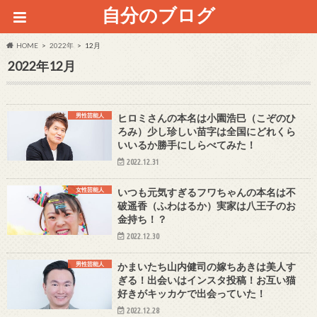
自分のブログ
HOME
2022年
12月
2022年12月
男性芸能人
ヒロミさんの本名は小園浩巳（こぞのひ
ろみ）少し珍しい苗字は全国にどれくら
いいるか勝手にしらべてみた！
2022.12.31
女性芸能人
いつも元気すぎるフワちゃんの本名は不
破遥香（ふわはるか）実家は八王子のお
金持ち！？
2022.12.30
男性芸能人
かまいたち山内健司の嫁ちあきは美人す
ぎる！出会いはインスタ投稿！お互い猫
好きがキッカケで出会っていた！
2022.12.28