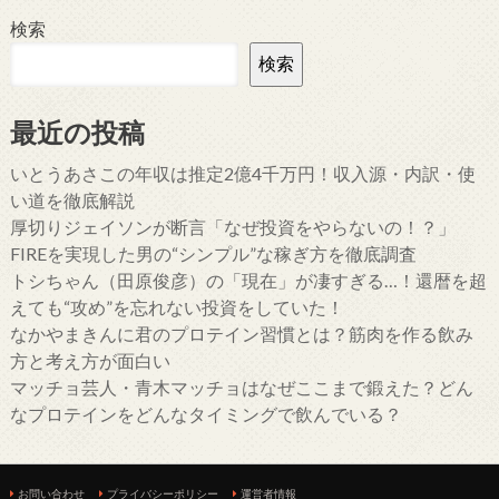
検索
検索
最近の投稿
いとうあさこの年収は推定2億4千万円！収入源・内訳・使
い道を徹底解説
厚切りジェイソンが断言「なぜ投資をやらないの！？」
FIREを実現した男の“シンプル”な稼ぎ方を徹底調査
トシちゃん（田原俊彦）の「現在」が凄すぎる…！還暦を超
えても“攻め”を忘れない投資をしていた！
なかやまきんに君のプロテイン習慣とは？筋肉を作る飲み
方と考え方が面白い
マッチョ芸人・青木マッチョはなぜここまで鍛えた？どん
なプロテインをどんなタイミングで飲んでいる？
お問い合わせ
プライバシーポリシー
運営者情報