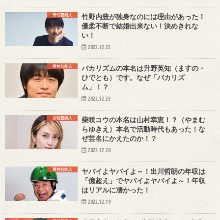
男性芸能人
竹野内豊が独身なのには理由があった！
優柔不断で結婚出来ない！決めきれな
い！
2022.12.25
男性芸能人
バカリズムの本名は升野英知（ますの・
ひでとも）です。なぜ「バカリズ
ム」！？
2022.12.23
女性芸能人
柴咲コウの本名は山村幸恵！？（やまむ
らゆきえ）本名で活動時代もあった！な
ぜ芸名にかえたのか！？
2022.12.20
男性芸能人
ヤバイよヤバイよ～！出川哲朗の年収は
「億超え」でヤバイよヤバイよ～！年収
はリアルに凄かった！
2022.12.19