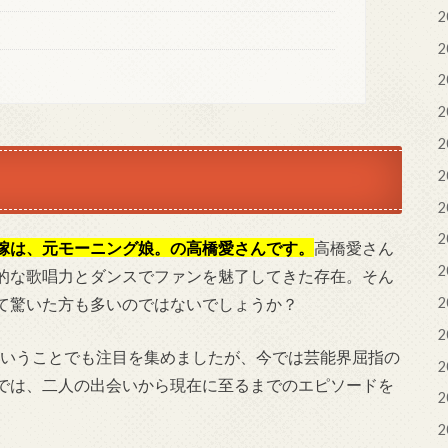
2
2
2
2
2
2
2
2
嫁は、元モーニング娘。の高橋愛さんです。
高橋愛さん
2
的な歌唱力とダンスでファンを魅了してきた存在。そん
て驚いた方も多いのではないでしょうか？
2
2
歳ということでも注目を集めましたが、今では芸能界屈指の
2
では、二人の出会いから現在に至るまでのエピソードを
2
2