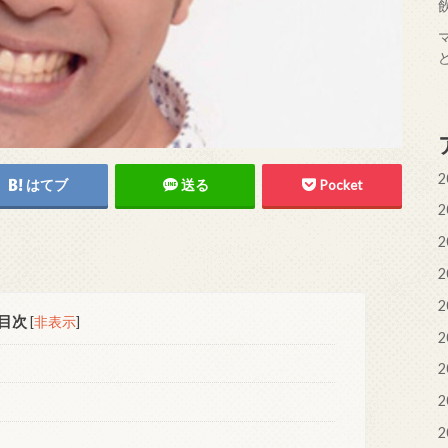
2
はてブ
送る
Pocket
2
2
2
2
目次
[
非表示
]
2
2
2
2