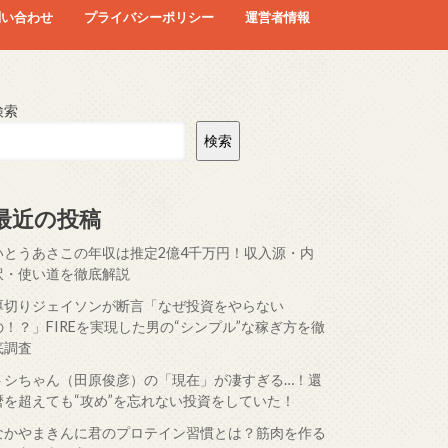
問い合わせ
プライバシーポリシー
運営者情報
検索
検索
最近の投稿
いとうあさこの年収は推定2億4千万円！収入源・内
訳・使い道を徹底解説
厚切りジェイソンが断言「なぜ投資をやらない
の！？」FIREを実現した男の“シンプル”な稼ぎ方を徹
底調査
トシちゃん（田原俊彦）の「現在」が凄すぎる…！還
暦を超えても“攻め”を忘れない投資をしていた！
なかやまきんに君のプロテイン習慣とは？筋肉を作る