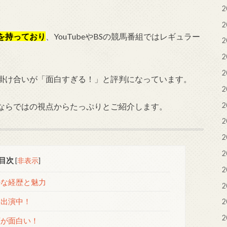
2
2
を持っており
、YouTubeやBSの競馬番組ではレギュラー
2
2
2
掛け合いが「面白すぎる！」と評判になっています。
2
2
ならではの視点からたっぷりとご紹介します。
2
2
2
目次
[
非表示
]
2
外な経歴と魅力
2
ー出演中！
2
2
顔が面白い！