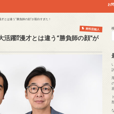
お
漫才とは違う“勝負師の顔”が面白すぎた！
男性芸能人
活躍⁉漫才とは違う“勝負師の顔”が