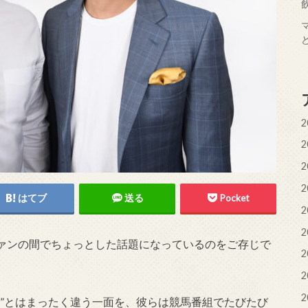
2
2
2
2
はてブ
送る
Pocket
2
2
ァンの間でちょっとした話題になっているのをご存じで
2
2
2
才”とはまったく違う一面を、彼らは競馬番組でたびたび