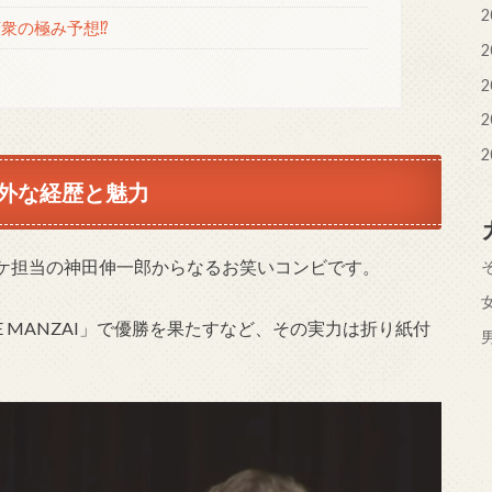
2
衆の極み予想⁉
2
2
2
2
外な経歴と魅力
ケ担当の神田伸一郎からなるお笑いコンビです。
HE MANZAI」で優勝を果たすなど、その実力は折り紙付