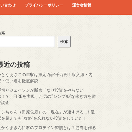
問い合わせ
プライバシーポリシー
運営者情報
検索
検索
最近の投稿
いとうあさこの年収は推定2億4千万円！収入源・内
訳・使い道を徹底解説
厚切りジェイソンが断言「なぜ投資をやらない
の！？」FIREを実現した男の“シンプル”な稼ぎ方を徹
底調査
トシちゃん（田原俊彦）の「現在」が凄すぎる…！還
暦を超えても“攻め”を忘れない投資をしていた！
なかやまきんに君のプロテイン習慣とは？筋肉を作る