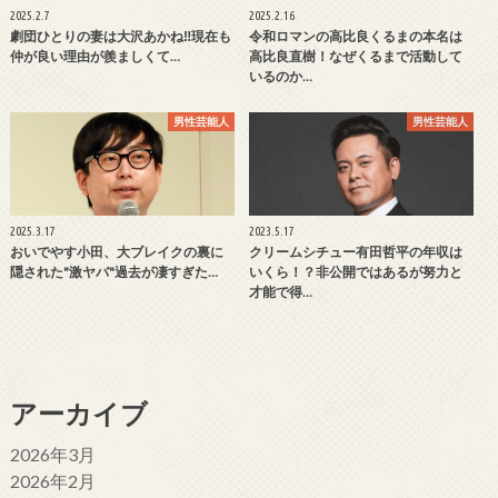
2025.2.7
2025.2.16
劇団ひとりの妻は大沢あかね‼現在も
令和ロマンの高比良くるまの本名は
仲が良い理由が羨ましくて…
高比良直樹！なぜくるまで活動して
いるのか…
男性芸能人
男性芸能人
2025.3.17
2023.5.17
おいでやす小田、大ブレイクの裏に
クリームシチュー有田哲平の年収は
隠された"激ヤバ"過去が凄すぎた…
いくら！？非公開ではあるが努力と
才能で得…
アーカイブ
2026年3月
2026年2月