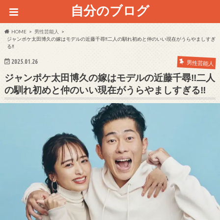
自分のブログ
HOME
男性芸能人
ジャンポケ太田博久の嫁はモデルの近藤千尋‼二人の馴れ初めと仲のいい現在がうらやましすぎ
る‼
2025.01.26
男性芸能人
ジャンポケ太田博久の嫁はモデルの近藤千尋‼二人
の馴れ初めと仲のいい現在がうらやましすぎる‼