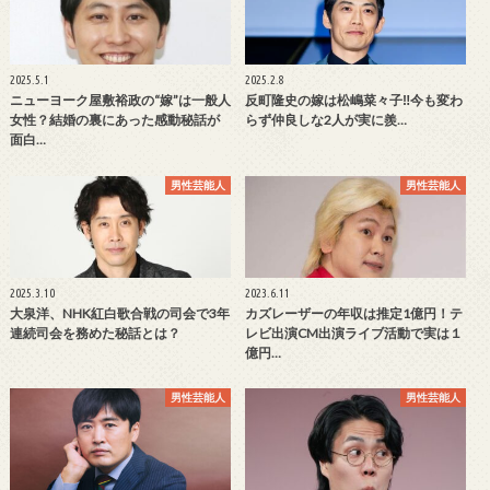
2025.5.1
2025.2.8
ニューヨーク屋敷裕政の“嫁”は一般人
反町隆史の嫁は松嶋菜々子‼今も変わ
女性？結婚の裏にあった感動秘話が
らず仲良しな2人が実に羨…
面白…
男性芸能人
男性芸能人
2025.3.10
2023.6.11
大泉洋、NHK紅白歌合戦の司会で3年
カズレーザーの年収は推定1億円！テ
連続司会を務めた秘話とは？
レビ出演CM出演ライブ活動で実は１
億円…
男性芸能人
男性芸能人