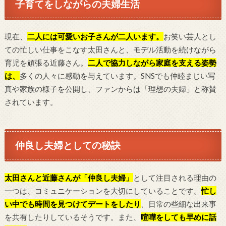
子育てをしながらの夫婦生活
現在、
二人には可愛いお子さんが二人います。
お笑い芸人とし
ての忙しい仕事をこなす太田さんと、モデル活動を続けながら
育児を頑張る近藤さん。
二人で協力しながら家庭を支える姿勢
は、
多くの人々に感動を与えています。SNSでも仲睦まじい写
真や家族の様子を公開し、ファンからは「理想の夫婦」と称賛
されています。
仲良し夫婦としての秘訣
太田さんと近藤さんが「仲良し夫婦」
として注目される理由の
一つは、コミュニケーションを大切にしていることです。
忙し
い中でも時間を見つけてデートをしたり
、日常の些細な出来事
を共有したりしているそうです。また、
喧嘩をしても早めに話