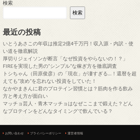
検索
検索
最近の投稿
いとうあさこの年収は推定2億4千万円！収入源・内訳・使
い道を徹底解説
厚切りジェイソンが断言「なぜ投資をやらないの！？」
FIREを実現した男の“シンプル”な稼ぎ方を徹底調査
トシちゃん（田原俊彦）の「現在」が凄すぎる…！還暦を超
えても“攻め”を忘れない投資をしていた！
なかやまきんに君のプロテイン習慣とは？筋肉を作る飲み
方と考え方が面白い
マッチョ芸人・青木マッチョはなぜここまで鍛えた？どん
なプロテインをどんなタイミングで飲んでいる？
お問い合わせ
プライバシーポリシー
運営者情報