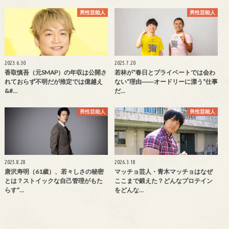
男性芸能人
男性芸能人
2023.6.30
2025.7.20
香取慎吾（元SMAP）の年収は公開さ
若林が“春日とプライベートでは会わ
れておらず不明だが推定では億越え
ない”理由――オードリーに漂う“仕事
&#…
だ…
男性芸能人
男性芸能人
2025.8.28
2026.3.18
唐沢寿明（61歳）、若々しさの秘密
マッチョ芸人・青木マッチョはなぜ
とは？ストイックな自己管理がもた
ここまで鍛えた？どんなプロテイン
らす“…
をどんな…