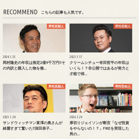
RECOMMEND
こちらの記事も人気です。
男性芸能人
男性芸能人
2024.1.25
2023.5.17
岡村隆史の年収は推定2億9千万円‼そ
クリームシチュー有田哲平の年収は
の内訳と購入した物を徹…
いくら！？非公開ではあるが努力と
才能で得…
男性芸能人
男性芸能人
2025.1.20
2026.3.24
サンドウィッチマン富澤の奥さんが
厚切りジェイソンが断言「なぜ投資
綺麗すぎて驚いた‼深田恭子…
をやらないの！？」FIREを実現した
男の…