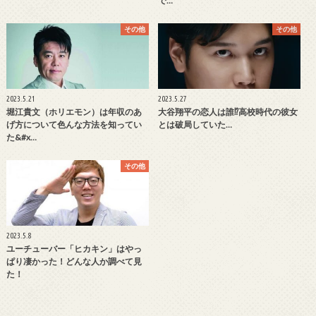
で…
その他
その他
2023.5.21
2023.5.27
堀江貴文（ホリエモン）は年収のあ
大谷翔平の恋人は誰⁉高校時代の彼女
げ方について色んな方法を知ってい
とは破局していた…
た&#x…
その他
2023.5.8
ユーチューバー「ヒカキン」はやっ
ぱり凄かった！どんな人か調べて見
た！