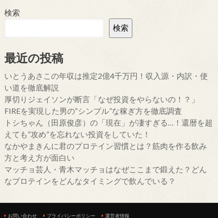
検索
検索
最近の投稿
いとうあさこの年収は推定2億4千万円！収入源・内訳・使
い道を徹底解説
厚切りジェイソンが断言「なぜ投資をやらないの！？」
FIREを実現した男の“シンプル”な稼ぎ方を徹底調査
トシちゃん（田原俊彦）の「現在」が凄すぎる…！還暦を超
えても“攻め”を忘れない投資をしていた！
なかやまきんに君のプロテイン習慣とは？筋肉を作る飲み
方と考え方が面白い
マッチョ芸人・青木マッチョはなぜここまで鍛えた？どん
なプロテインをどんなタイミングで飲んでいる？
お問い合わせ
プライバシーポリシー
運営者情報