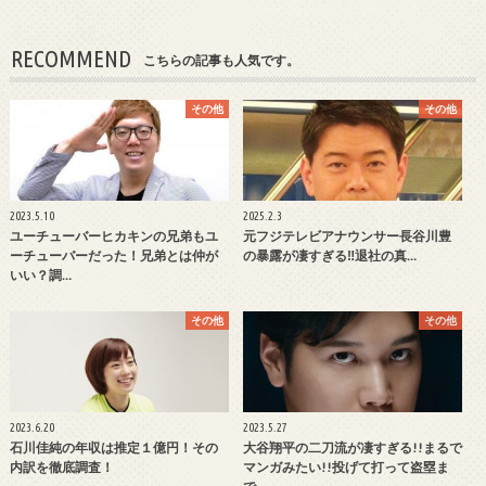
RECOMMEND
こちらの記事も人気です。
その他
その他
2023.5.10
2025.2.3
ユーチューバーヒカキンの兄弟もユ
元フジテレビアナウンサー長谷川豊
ーチューバーだった！兄弟とは仲が
の暴露が凄すぎる‼退社の真…
いい？調…
その他
その他
2023.6.20
2023.5.27
石川佳純の年収は推定１億円！その
大谷翔平の二刀流が凄すぎる!!まるで
内訳を徹底調査！
マンガみたい!!投げて打って盗塁ま