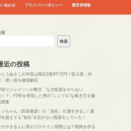
問い合わせ
プライバシーポリシー
運営者情報
検索
検索
最近の投稿
いとうあさこの年収は推定2億4千万円！収入源・内
訳・使い道を徹底解説
厚切りジェイソンが断言「なぜ投資をやらない
の！？」FIREを実現した男の“シンプル”な稼ぎ方を徹
底調査
トシちゃん（田原俊彦）の「現在」が凄すぎる…！還
暦を超えても“攻め”を忘れない投資をしていた！
なかやまきんに君のプロテイン習慣とは？筋肉を作る