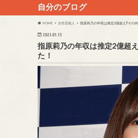
自分のブログ
HOME
女性芸能人
指原莉乃の年収は推定2億超え⁉その
2025.01.15
指原莉乃の年収は推定2億超
た！