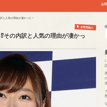
お
内訳と人気の理由が凄かった！
女性芸能人
え⁉その内訳と人気の理由が凄かっ