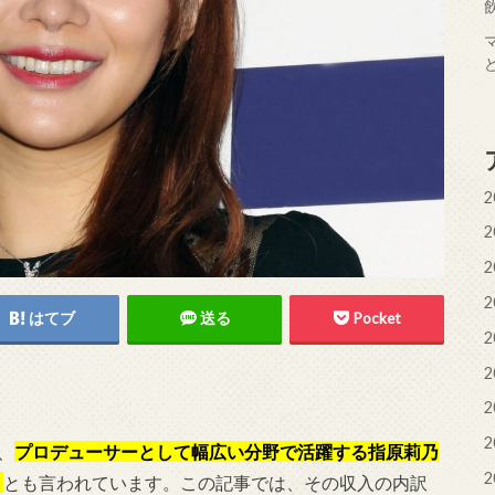
2
2
2
2
はてブ
送る
Pocket
2
2
2
2
、
プロデューサーとして幅広い分野で活躍する指原莉乃
2
」
とも言われています。この記事では、その収入の内訳