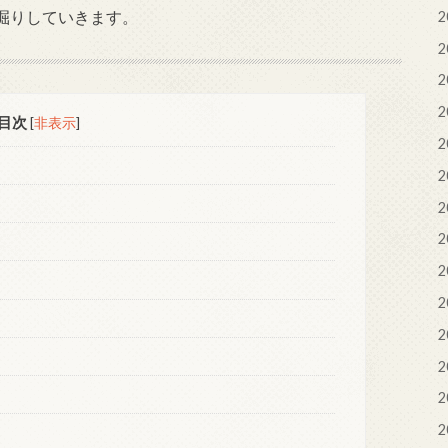
掘りしていきます。
2
2
2
2
目次
[
非表示
]
2
2
2
2
2
2
2
2
2
2