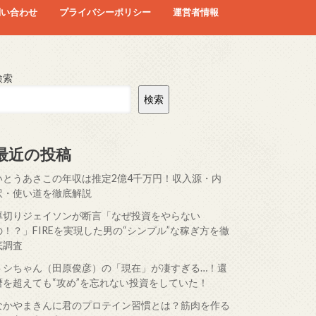
問い合わせ
プライバシーポリシー
運営者情報
検索
検索
最近の投稿
いとうあさこの年収は推定2億4千万円！収入源・内
訳・使い道を徹底解説
厚切りジェイソンが断言「なぜ投資をやらない
の！？」FIREを実現した男の“シンプル”な稼ぎ方を徹
底調査
トシちゃん（田原俊彦）の「現在」が凄すぎる…！還
暦を超えても“攻め”を忘れない投資をしていた！
なかやまきんに君のプロテイン習慣とは？筋肉を作る