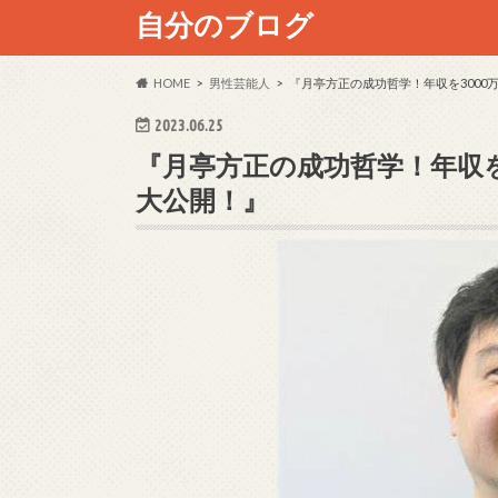
自分のブログ
HOME
男性芸能人
『月亭方正の成功哲学！年収を3000
2023.06.25
『月亭方正の成功哲学！年収を
大公開！』