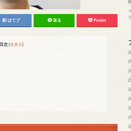
はてブ
送る
Pocket
目次
[
非表示
]
2
2
2
2
2
2
2
2
2