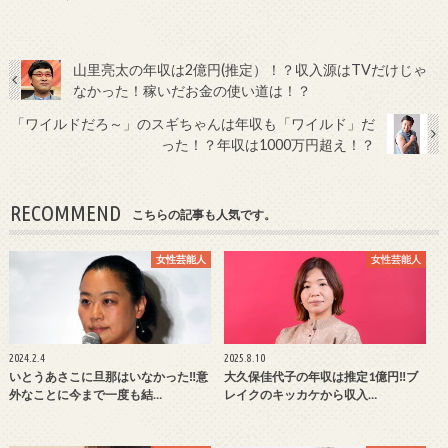
山里亮太の年収は2億円(推定）！？収入源はTVだけじゃ
なかった！稼いだお金の使い道は！？
「ワイルドだろ～」のスギちゃんは年収も「ワイルド」だ
った！？年収は1000万円超え！？
RECOMMEND
こちらの記事も人気です。
女性芸能人
女性芸能人
2024.2.4
2025.8.10
いとうあさこに旦那はいなかった‼意
大久保佳代子の年収は推定1億円‼ブ
外なことに今まで一度も結…
レイクのキッカケから収入…