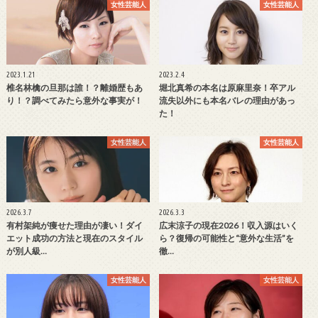
女性芸能人
女性芸能人
2023.1.21
2023.2.4
椎名林檎の旦那は誰！？離婚歴もあ
堀北真希の本名は原麻里奈！卒アル
り！？調べてみたら意外な事実が！
流失以外にも本名バレの理由があっ
た！
女性芸能人
女性芸能人
2026.3.7
2026.3.3
有村架純が痩せた理由が凄い！ダイ
広末涼子の現在2026！収入源はいく
エット成功の方法と現在のスタイル
ら？復帰の可能性と“意外な生活”を
が別人級…
徹…
女性芸能人
女性芸能人