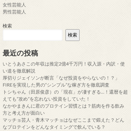
女性芸能人
男性芸能人
検索
検索
最近の投稿
いとうあさこの年収は推定2億4千万円！収入源・内訳・使
い道を徹底解説
厚切りジェイソンが断言「なぜ投資をやらないの！？」
FIREを実現した男の“シンプル”な稼ぎ方を徹底調査
トシちゃん（田原俊彦）の「現在」が凄すぎる…！還暦を超
えても“攻め”を忘れない投資をしていた！
なかやまきんに君のプロテイン習慣とは？筋肉を作る飲み
方と考え方が面白い
マッチョ芸人・青木マッチョはなぜここまで鍛えた？どん
なプロテインをどんなタイミングで飲んでいる？