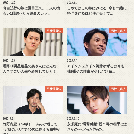
2025.1.22
2025.2.5
有吉弘行の嫁は夏目三久。二人の出
しゃちほこの嫁はみはる‼今も一緒に
会いは⁉調べたら運命のカッ…
料理を作るほど仲が良くて…
男性芸能人
男性芸能人
2025.1.23
2025.7.7
霜降り明星粗品の奥さんはどんな
アインシュタイン河井ゆずるは今も
人？すごい人生を経験していた！
独身⁉その理由が少しだけ面…
男性芸能人
男性芸能人
2025.9.7
2025.5.30
竹野内豊（54歳）、渋みが増して
永瀬廉に“電撃結婚”説？噂の相手はま
も“肌のハリ”で40代に見える秘密が
さかの○○だった⁉その…