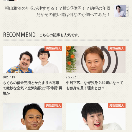
福山雅治の年収が凄すぎる！？推定7億円！？納得の年収
だがその使い道は何なのか調べてみた！
RECOMMEND
こちらの記事も人気です。
男性芸能人
男性芸能人
2025.7.19
2025.5.5
もぐらの借金完済とかたまりの再婚
中居正広、なぜ独身？52歳になって
で微妙な空気？空気階段に“不仲説”再
も独身を貫く理由とは？
燃か
男性芸能人
男性芸能人