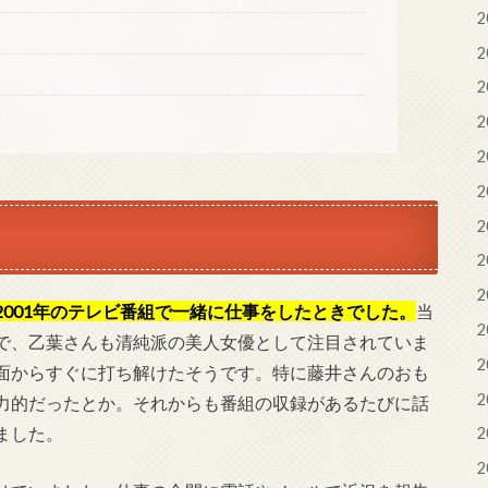
2
2
2
2
2
2
2
2
2
2001年のテレビ番組で一緒に仕事をしたときでした。
当
2
で、乙葉さんも清純派の美人女優として注目されていま
2
面からすぐに打ち解けたそうです。特に藤井さんのおも
2
力的だったとか。それからも番組の収録があるたびに話
ました。
2
2