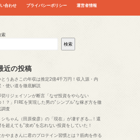
問い合わせ
プライバシーポリシー
運営者情報
検索
検索
最近の投稿
いとうあさこの年収は推定2億4千万円！収入源・内
訳・使い道を徹底解説
厚切りジェイソンが断言「なぜ投資をやらない
の！？」FIREを実現した男の“シンプル”な稼ぎ方を徹
底調査
トシちゃん（田原俊彦）の「現在」が凄すぎる…！還
暦を超えても“攻め”を忘れない投資をしていた！
なかやまきんに君のプロテイン習慣とは？筋肉を作る