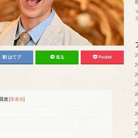
2
はてブ
送る
Pocket
2
2
2
2
目次
[
非表示
]
2
2
2
2