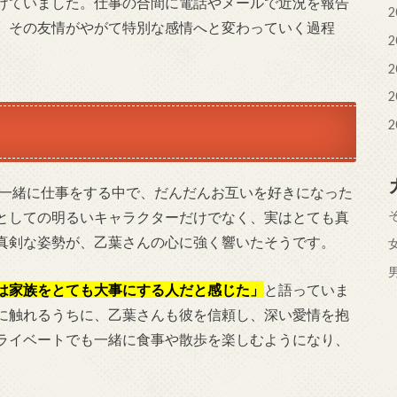
けていました。仕事の合間に電話やメールで近況を報告
2
。その友情がやがて特別な感情へと変わっていく過程
2
2
2
2
一緒に仕事をする中で、だんだんお互いを好きになった
としての明るいキャラクターだけでなく、実はとても真
真剣な姿勢が、乙葉さんの心に強く響いたそうです。
は家族をとても大事にする人だと感じた」
と語っていま
に触れるうちに、乙葉さんも彼を信頼し、深い愛情を抱
ライベートでも一緒に食事や散歩を楽しむようになり、