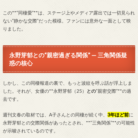
この**“同棲愛”**は、ステージ上やメディア露出では一切見られ
ない“静かな交際”だった模様。ファンには意外な一面として映
りました。
永野芽郁との“親密過ぎる関係” — 三角関係疑
惑の核心
しかし、この同棲報道の裏で、もっと波紋を呼ぶ話が浮上しま
した。それが、女優の**永野芽郁（25）
との
“親密交際”**の過
去です。
週刊文春の取材では、A子さんとの同棲が続く中、
3年ほど前
に
永野芽郁との交際関係があったとされ、**“三角関係”**の可能性
が示唆されているのです。