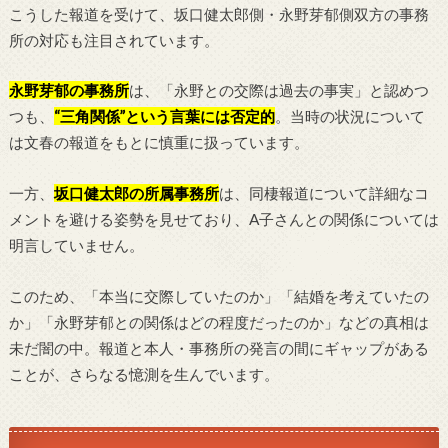
こうした報道を受けて、坂口健太郎側・永野芽郁側双方の事務
所の対応も注目されています。
永野芽郁の事務所
は、「永野との交際は過去の事実」と認めつ
つも、
“三角関係”という言葉には否定的
。当時の状況について
は文春の報道をもとに慎重に扱っています。
一方、
坂口健太郎の所属事務所
は、同棲報道について詳細なコ
メントを避ける姿勢を見せており、A子さんとの関係については
明言していません。
このため、「本当に交際していたのか」「結婚を考えていたの
か」「永野芽郁との関係はどの程度だったのか」などの真相は
未だ闇の中。報道と本人・事務所の発言の間にギャップがある
ことが、さらなる憶測を生んでいます。