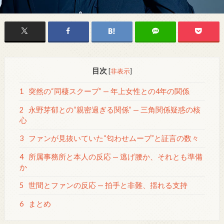
目次
[
非表示
]
1
突然の“同棲スクープ” — 年上女性との4年の関係
2
永野芽郁との“親密過ぎる関係” — 三角関係疑惑の核
心
3
ファンが見抜いていた“匂わせムーブ”と証言の数々
4
所属事務所と本人の反応 — 逃げ腰か、それとも準備
か
5
世間とファンの反応 — 拍手と非難、揺れる支持
6
まとめ