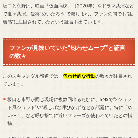
坂口と永野は、映画『仮面病棟』（2020年）やドラマ共演など
で度々共演。愛称“めいたろう”で親しまれ、ファンの間でも“距
離感”に注目されていたという証言も出ています。
ファンが見抜いていた“匂わせムーブ”と証言
の数々
このスキャンダル報道では、
匂わせ的な行動
の数々が注目され
ています。
坂口と永野が同じ現場に複数回出るたびに、SNSで“2ショッ
ト風ショット”や“親しげな呼びかけ”などが話題に。特に「め
い〜！」など呼び捨てに近いフレーズが使われていたとの指
摘。