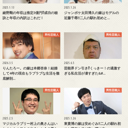
2025.1.13
2025.1.26
綾野剛の年収は推定3億円⁉成功の秘
ジャンポケ太田博久の嫁はモデルの
訣と年収の内訳はこれだ！
近藤千尋‼二人の馴れ初めと…
男性芸能人
男性芸能人
2026.3.5
2025.6.5
りんたろー。の嫁は本郷杏奈！結婚
芸能界ドン引き⁉くっきー！の過激す
して4年の現在もラブラブな生活を徹
ぎる私生活が凄すぎた&#…
底解剖…
男性芸能人
男性芸能人
2025.2.5
2025.1.26
マジカルラブリー村上の奥さんはい
東貴博の嫁は安めぐみ‼二人の馴れ初