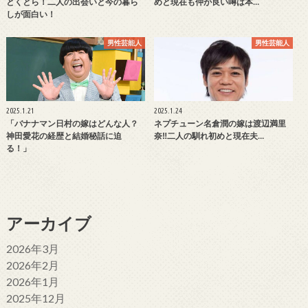
とくとら！二人の出会いと今の暮ら
めと現在も仲が良い噂は本…
しが面白い！
男性芸能人
男性芸能人
2025.1.21
2025.1.24
「バナナマン日村の嫁はどんな人？
ネプチューン名倉潤の嫁は渡辺満里
神田愛花の経歴と結婚秘話に迫
奈‼二人の馴れ初めと現在夫…
る！」
アーカイブ
2026年3月
2026年2月
2026年1月
2025年12月