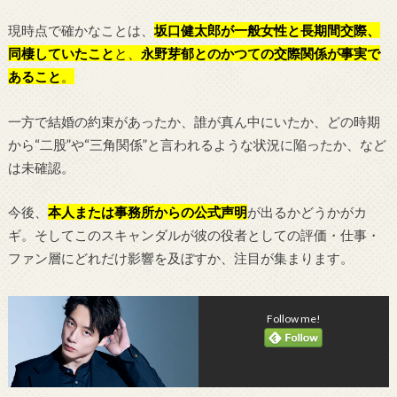
現時点で確かなことは、
坂口健太郎が一般女性と長期間交際、
同棲していたこと
と、
永野芽郁とのかつての交際関係が事実で
あること
。
一方で結婚の約束があったか、誰が真ん中にいたか、どの時期
から“二股”や“三角関係”と言われるような状況に陥ったか、など
は未確認。
今後、
本人または事務所からの公式声明
が出るかどうかがカ
ギ。そしてこのスキャンダルが彼の役者としての評価・仕事・
ファン層にどれだけ影響を及ぼすか、注目が集まります。
Follow me!