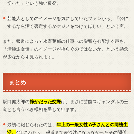
切った」という強い反発。
芸能人としてのイメージを気にしていたファンから、「公に
するなら潔く否定するかケジメをつけてほしい」という声。
また、報道によって永野芽郁の仕事への影響を心配する声も。
「清純派女優」のイメージが揺らぐのではないか、という懸念
が少なからず見られます。
まとめ
坂口健太郎の
静かだった交際
は、まさに芸能スキャンダルの王
道とも言うべき様相を呈しています。
最初に報じられたのは、
年上の一般女性 A子さんとの同棲生
活
。
4年にわたり、報道まで表沙汰にならなかったその関係