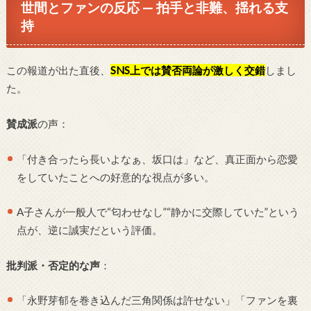
世間とファンの反応 — 拍手と非難、揺れる支
持
この報道が出た直後、
SNS上では賛否両論が激しく交錯
しまし
た。
賛成派
の声：
「付き合ったら長いよなぁ、坂口は」など、真正面から恋愛
をしていたことへの好意的な視点が多い。
A子さんが一般人で“匂わせなし”“静かに交際していた”という
点が、逆に誠実だという評価。
批判派・否定的な声
：
「永野芽郁を巻き込んだ三角関係は許せない」「ファンを裏