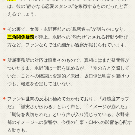
は、彼の“静かなる恋愛スタンス”を象徴するものだったと言
えるでしょう。
その裏で、女優・永野芽郁との“親密過去”が明らかになり、
三角関係疑惑
が浮上。永野への“匂わせ”とされる行動や呼び
方など、ファンならではの細かい観察が報じられています。
所属事務所の対応は慎重そのもので、真相にはまだ疑問符が
ついたまま。永野側は一部を認めるが、「別の方と交際して
いた」ことへの確認は否定的／未出。坂口側は明言を避けつ
つも、報道を否定してはいない。
ファンや世間の反応は極めて分かれており、「好感度アップ
だ」「誠実さが伝わる」という声と、「イメージが崩れた」
「期待を裏切られた」という声が入り混じっている。永野芽
郁のイメージへの影響や、今後の仕事・CMへの影響を心配す
る動きも。