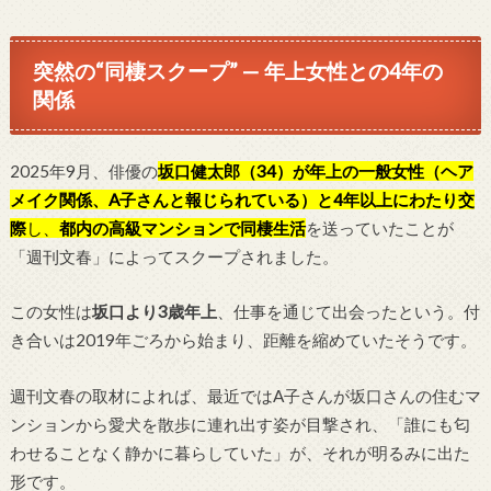
突然の“同棲スクープ” — 年上女性との4年の
関係
2025年9月、俳優の
坂口健太郎（34）が年上の一般女性（ヘア
メイク関係、A子さんと報じられている）と4年以上にわたり交
際
し、
都内の高級マンションで同棲生活
を送っていたことが
「週刊文春」によってスクープされました。
この女性は
坂口より3歳年上
、仕事を通じて出会ったという。付
き合いは2019年ごろから始まり、距離を縮めていたそうです。
週刊文春の取材によれば、最近ではA子さんが坂口さんの住むマ
ンションから愛犬を散歩に連れ出す姿が目撃され、「誰にも匂
わせることなく静かに暮らしていた」が、それが明るみに出た
形です。