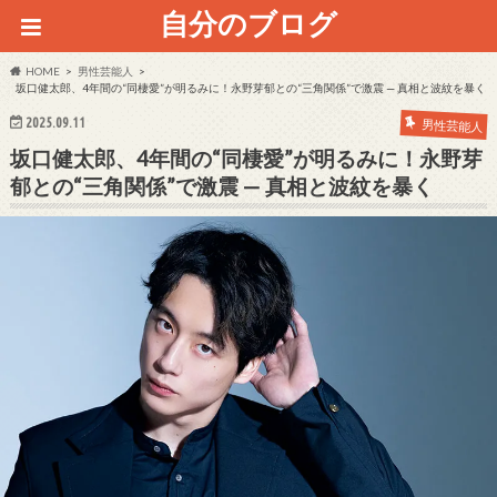
自分のブログ
HOME
男性芸能人
坂口健太郎、4年間の“同棲愛”が明るみに！永野芽郁との“三角関係”で激震 — 真相と波紋を暴く
2025.09.11
男性芸能人
坂口健太郎、4年間の“同棲愛”が明るみに！永野芽
郁との“三角関係”で激震 — 真相と波紋を暴く