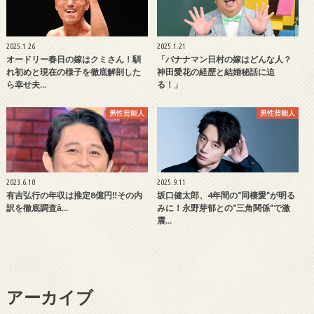
2025.1.26
2025.1.21
オードリー春日の嫁はクミさん！馴
「バナナマン日村の嫁はどんな人？
れ初めと現在の様子を徹底解剖した
神田愛花の経歴と結婚秘話に迫
ら幸せ夫…
る！」
男性芸能人
男性芸能人
2023.6.10
2025.9.11
有吉弘行の年収は推定8億円‼その内
坂口健太郎、4年間の“同棲愛”が明る
訳を徹底調査ȃ…
みに！永野芽郁との“三角関係”で激
震…
アーカイブ