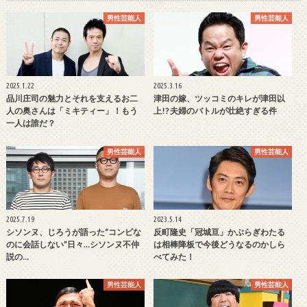
男性芸能人
男性芸能人
2025.1.22
2025.3.16
品川庄司の魅力とそれを支えるお二
津田の嫁、ツッコミのキレが津田以
人の奥さんは「ミキティー」！もう
上!? 夫婦のバトルが壮絶すぎる件
一人は誰だ？
男性芸能人
男性芸能人
2025.7.19
2023.5.14
シソンヌ、じろうが語った“コンビな
反町隆史「冠城亘」かぶらぎわたる
のに会話しない”日々…シソンヌ不仲
は相棒降板で今後どうなるのかしら
説の…
べてみた！
男性芸能人
男性芸能人