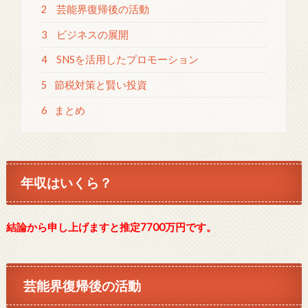
2
芸能界復帰後の活動
3
ビジネスの展開
4
SNSを活用したプロモーション
5
節税対策と賢い投資
6
まとめ
年収はいくら？
結論から申し上げますと推定7700万円です。
芸能界復帰後の活動