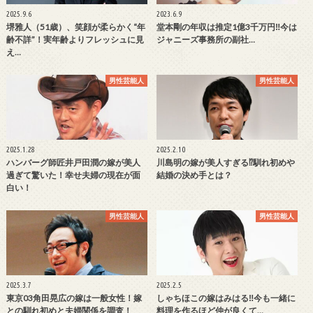
2025.9.6
2023.6.9
堺雅人（51歳）、笑顔が柔らかく“年
堂本剛の年収は推定1億3千万円‼今は
齢不詳”！実年齢よりフレッシュに見
ジャニーズ事務所の副社…
え…
男性芸能人
男性芸能人
2025.1.28
2025.2.10
ハンバーグ師匠井戸田潤の嫁が美人
川島明の嫁が美人すぎる⁉馴れ初めや
過ぎて驚いた！幸せ夫婦の現在が面
結婚の決め手とは？
白い！
男性芸能人
男性芸能人
2025.3.7
2025.2.5
東京03角田晃広の嫁は一般女性！嫁
しゃちほこの嫁はみはる‼今も一緒に
との馴れ初めと夫婦関係を調査！
料理を作るほど仲が良くて…