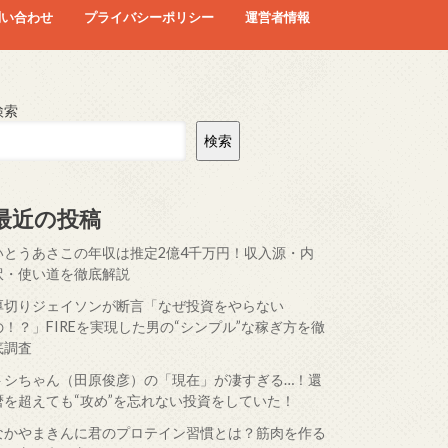
問い合わせ
プライバシーポリシー
運営者情報
検索
検索
最近の投稿
いとうあさこの年収は推定2億4千万円！収入源・内
訳・使い道を徹底解説
厚切りジェイソンが断言「なぜ投資をやらない
の！？」FIREを実現した男の“シンプル”な稼ぎ方を徹
底調査
トシちゃん（田原俊彦）の「現在」が凄すぎる…！還
暦を超えても“攻め”を忘れない投資をしていた！
なかやまきんに君のプロテイン習慣とは？筋肉を作る