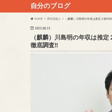
自分のブログ
HOME
男性芸能人
（麒麟）川島明の年収は推定２億950
2023.06.13
（麒麟）川島明の年収は推定２
徹底調査‼