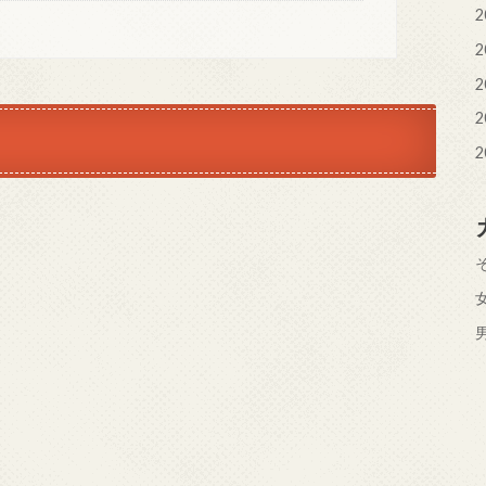
2
2
2
2
2
、