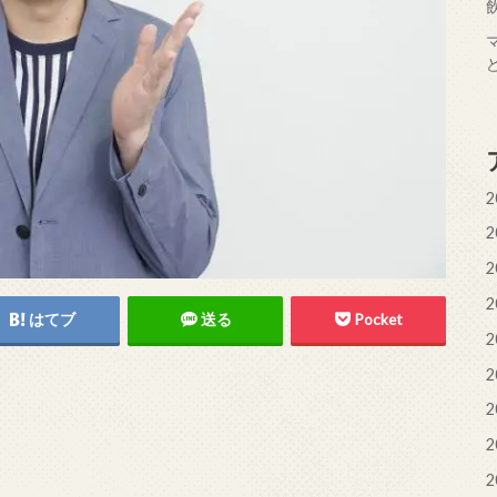
2
2
2
2
はてブ
送る
Pocket
2
2
2
2
2