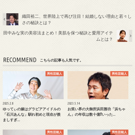
織田裕二、世界陸上で再び注目！結婚しない理由と若々し
さの秘訣とは？
田中みな実の美容法まとめ！美肌を保つ秘訣と愛用アイテ
ムとは？
RECOMMEND
こちらの記事も人気です。
男性芸能人
男性芸能人
2025.2.8
2023.5.14
ゆってぃの嫁はグラビアアイドルの
お笑い界の大御所浜田雅功「浜ちゃ
「石川あんな」馴れ初めと現在が羨
ん」の年収は数十億⁉いった…
ましすぎ…
男性芸能人
男性芸能人