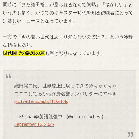
同時に「また織田裕二が見られるなんて胸熱」「懐かしい」と
いう声も多く、かつてのキャスター時代を知る視聴者にとって
は嬉しいニュースとなっています。
一方で「今の若い世代はあまり知らないのでは？」という冷静
な指摘もあり、
世代間での認知の差
も浮き彫りになっています。
織田裕二氏、世界陸上に戻ってきてめちゃくちゃニ
コニコしてるから終身名誉アンバサダーにすべき
pic.twitter.com/uzfIDxrh4g
— R!cchan@英語勉強中… (@ri_la_tor5chest)
September 13, 2025