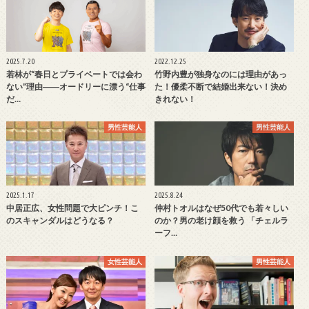
2025.7.20
2022.12.25
若林が“春日とプライベートでは会わ
竹野内豊が独身なのには理由があっ
ない”理由――オードリーに漂う“仕事
た！優柔不断で結婚出来ない！決め
だ…
きれない！
男性芸能人
男性芸能人
2025.1.17
2025.8.24
中居正広、女性問題で大ピンチ！こ
仲村トオルはなぜ50代でも若々しい
のスキャンダルはどうなる？
のか？男の老け顔を救う 「チェルラ
ーフ…
女性芸能人
男性芸能人