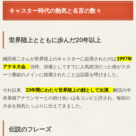
キャスター時代の熱気と名言の数々
世界陸上とともに歩んだ20年以上
織田裕二さんが世界陸上のキャスターに起用されたのは
1997年
アテネ大会
。
当時、俳優としてすでに人気絶頂だった彼がスポ
ーツ番組のメインに抜擢されたことは話題を呼びました。
それ以来、
23年間にわたり世界陸上の顔として出演
。
解説の中
井美穂アナウンサーとの掛け合いは名コンビと評され、毎回の
大会を熱気たっぷりに伝えてきました。
伝説のフレーズ