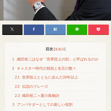
目次
[
非表示
]
1
織田裕二はなぜ「世界陸上の顔」と呼ばれるのか
2
キャスター時代の熱気と名言の数々
2.1
世界陸上とともに歩んだ20年以上
2.2
伝説のフレーズ
2.3
織田裕二＝夏の風物詩
3
アンバサダーとしての新しい役割