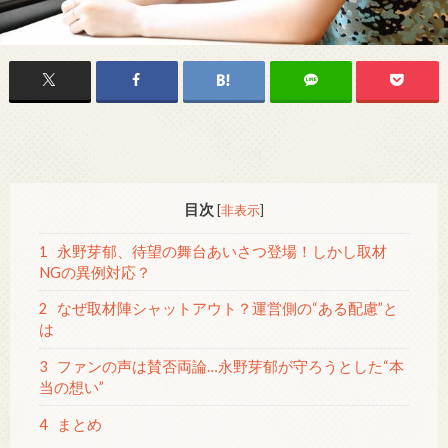
目次
[
非表示
]
1
永野芽郁、待望の舞台あいさつ登場！しかし取材
NGの異例対応？
2
なぜ取材陣シャットアウト？運営側の“ある配慮”と
は
3
ファンの声は賛否両論…永野芽郁が守ろうとした“本
当の想い”
4
まとめ