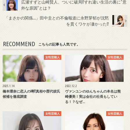
広瀬すずと山崎賢人、ついに破局⁉すれ違い生活の裏に“意
外な原因”とは？
「まさかの関係…」田中圭との不倫報道に永野芽郁が沈黙
を貫くワケが凄かった⁉
RECOMMEND
こちらの記事も人気です。
女性芸能人
女性芸能人
2025.1.14
2022.12.2
橋本環奈に恋人の噂⁉真相や歴代彼氏
ヴァンユンのゆんちゃんの本名は熊
候補を徹底調査
崎優美！実は会社の社長もしてい
る！？なぜ…
女性芸能人
女性芸能人