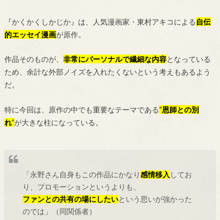
『かくかくしかじか』は、人気漫画家・東村アキコによる
自伝
的エッセイ漫画
が原作。
作品そのものが、
非常にパーソナルで繊細な内容
となっている
ため、余計な外部ノイズを入れたくないという考えもあるよう
だ。
特に今回は、原作の中でも重要なテーマである
“
恩師との別
れ
”
が大きな柱になっている。
「永野さん自身もこの作品にかなり
感情移入
してお
り、プロモーションというよりも、
ファンとの共有の場にしたい
という思いが強かった
のでは」（同関係者）