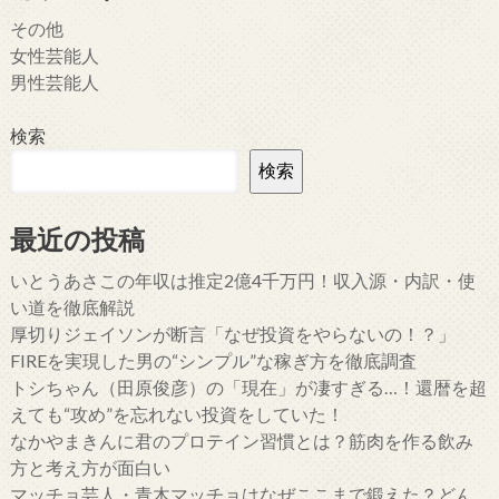
その他
女性芸能人
男性芸能人
検索
検索
最近の投稿
いとうあさこの年収は推定2億4千万円！収入源・内訳・使
い道を徹底解説
厚切りジェイソンが断言「なぜ投資をやらないの！？」
FIREを実現した男の“シンプル”な稼ぎ方を徹底調査
トシちゃん（田原俊彦）の「現在」が凄すぎる…！還暦を超
えても“攻め”を忘れない投資をしていた！
なかやまきんに君のプロテイン習慣とは？筋肉を作る飲み
方と考え方が面白い
マッチョ芸人・青木マッチョはなぜここまで鍛えた？どん