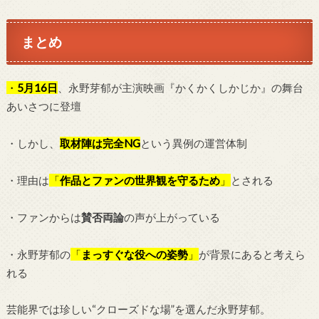
まとめ
・
5月16日
、永野芽郁が主演映画『かくかくしかじか』の舞台
あいさつに登壇
・しかし、
取材陣は完全NG
という異例の運営体制
・理由は
「
作品とファンの世界観を守るため
」
とされる
・ファンからは
賛否両論
の声が上がっている
・永野芽郁の
「
まっすぐな役への姿勢
」
が背景にあると考えら
れる
芸能界では珍しい“クローズドな場”を選んだ永野芽郁。