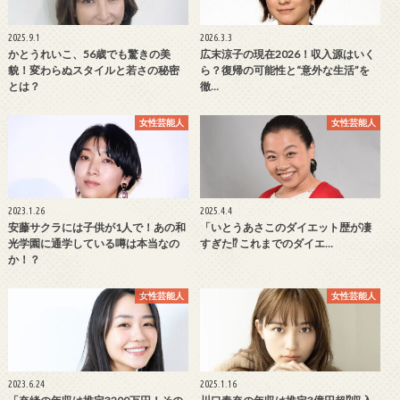
2025.9.1
2026.3.3
かとうれいこ、56歳でも驚きの美
広末涼子の現在2026！収入源はいく
貌！変わらぬスタイルと若さの秘密
ら？復帰の可能性と“意外な生活”を
とは？
徹…
女性芸能人
女性芸能人
2023.1.26
2025.4.4
安藤サクラには子供が1人で！あの和
「いとうあさこのダイエット歴が凄
光学園に通学している噂は本当なの
すぎた⁉ これまでのダイエ…
か！？
女性芸能人
女性芸能人
2023.6.24
2025.1.16