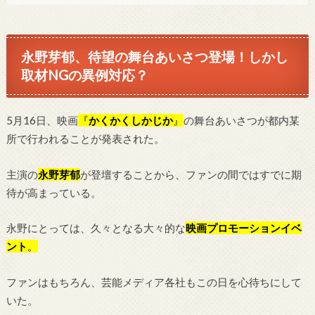
永野芽郁、待望の舞台あいさつ登場！しかし
取材NGの異例対応？
5月16日、映画
『
かくかくしかじか
』
の舞台あいさつが都内某
所で行われることが発表された。
主演の
永野芽郁
が登壇することから、ファンの間ではすでに期
待が高まっている。
永野にとっては、久々となる大々的な
映画プロモーションイベ
ント
。
ファンはもちろん、芸能メディア各社もこの日を心待ちにして
いた。