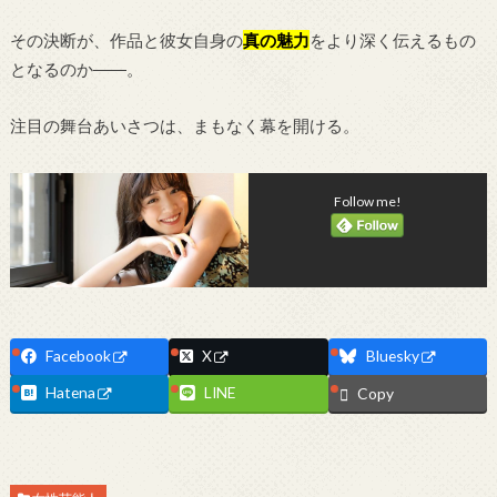
その決断が、作品と彼女自身の
真の魅力
をより深く伝えるもの
となるのか――。
注目の舞台あいさつは、まもなく幕を開ける。
Follow me!
Facebook
X
Bluesky
Hatena
LINE
Copy