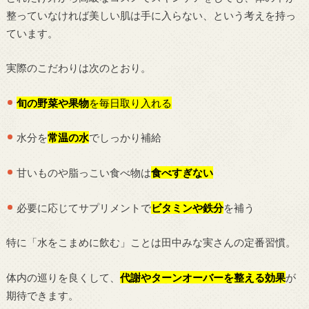
整っていなければ美しい肌は手に入らない、という考えを持っ
ています。
実際のこだわりは次のとおり。
旬の野菜や果物
を毎日取り入れる
水分を
常温の水
でしっかり補給
甘いものや脂っこい食べ物は
食べすぎない
必要に応じてサプリメントで
ビタミンや鉄分
を補う
特に「水をこまめに飲む」ことは田中みな実さんの定番習慣。
体内の巡りを良くして、
代謝やターンオーバーを整える効果
が
期待できます。