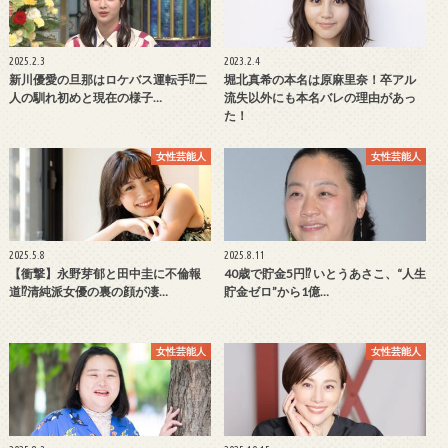
2025.2.3
2023.2.4
新川優愛の旦那はロケバス運転手⁉二
堀北真希の本名は原麻里奈！卒アル
人の馴れ初めと現在の様子…
流失以外にも本名バレの理由があっ
た！
女性芸能人
女性芸能人
2025.5.8
2025.8.11
【衝撃】永野芽郁と田中圭に不倫報
40歳で貯金5円⁉ いとうあさこ、“人生
道⁉清純派女優の裏の顔が凄…
貯金ゼロ”から1億…
女性芸能人
女性芸能人