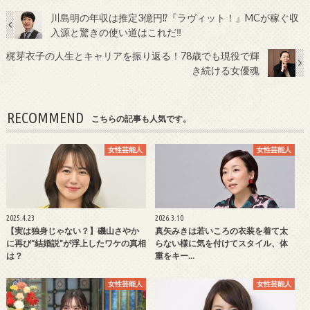
川島明の年収は推定3億円⁉『ラヴィット！』MCが稼ぐ収
入源と驚きの使い道はこれだ‼
梶芽衣子の人生とキャリアを振り返る！78歳でも現役で輝
き続ける女優魂
RECOMMEND
こちらの記事も人気です。
女性芸能人
女性芸能人
2025.4.23
2026.3.10
【実は独身じゃない？】磯山さやか
真矢みきは若いころの衣装を着て太
に再び“結婚説”が浮上したワケの真相
らない様に気を付けてスタイル、体
は？
重をキー…
女性芸能人
女性芸能人