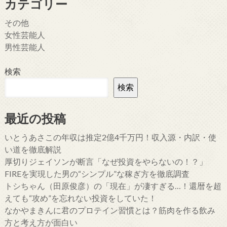
カテゴリー
その他
女性芸能人
男性芸能人
検索
検索
最近の投稿
いとうあさこの年収は推定2億4千万円！収入源・内訳・使
い道を徹底解説
厚切りジェイソンが断言「なぜ投資をやらないの！？」
FIREを実現した男の“シンプル”な稼ぎ方を徹底調査
トシちゃん（田原俊彦）の「現在」が凄すぎる…！還暦を超
えても“攻め”を忘れない投資をしていた！
なかやまきんに君のプロテイン習慣とは？筋肉を作る飲み
方と考え方が面白い