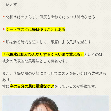
落とす
化粧水はケチらず、何度も重ねてたっぷり浸透させる
シートマスクは
毎日
使うこともある
肌を触る時間を短くして、摩擦による負担を減らす
「
化粧水は肌がひんやりするくらいまで重ねる
」
というのは、
彼女の代表的な美容法として有名です。
また、季節や肌の状態に合わせてコスメを使い分ける柔軟さも
あり、
常に
今の自分の肌に最適なケア
をしているのが特徴です。