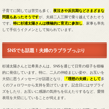
子育てに関しては苦労も多く、
夜泣きや反抗期などさまざまな
問題もあったそうです
が、夫婦二人三脚で乗り越えてきたそう
です。
特に杉浦太陽さんは積極的に育児に参加し
、家事も率先
して手伝うイクメンとして知られています。
SNSでも話題！夫婦のラブラブっぷり
杉浦太陽さんと辻希美さんは、SNSを通じて日常の様子を積極
的に発信しています。特に、二人の仲睦まじい姿や、お互いを
大切に思うメッセージが話題となり、
「理想の夫婦」として
多
くのフォロワーから支持を受けています。記念日にはサプライ
ズをしたり、お互いに感謝の気持ちを伝えたりするなど、愛情
表現を大切にしていることが伺えます。