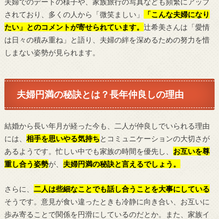
夫婦でのデートの様子や、家族旅行の写真なども頻繁にアップ
されており、多くの人から「微笑ましい」
「こんな夫婦になり
たい」とのコメントが寄せられています。
辻希美さんは「愛情
は日々の積み重ね」と語り、夫婦の絆を深めるための努力を惜
しまない姿勢が見られます。
夫婦円満の秘訣とは？長年仲良しの理由
結婚から長い年月が経った今も、二人が仲良しでいられる理由
には、
相手を思いやる気持ち
とコミュニケーションの大切さが
あるようです。忙しい中でも家族の時間を優先し、
お互いを尊
重し合う姿勢
が、
夫婦円満の秘訣と言えるでしょう。
さらに、
二人は些細なことでも話し合うことを大事にしている
そうです。意見が食い違ったときも冷静に向き合い、お互いに
歩み寄ることで関係を円滑にしているのだとか。また、家族イ