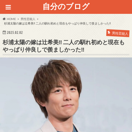
自分のブログ
HOME
男性芸能人
杉浦太陽の嫁は辻希美‼ 二人の馴れ初めと現在もやっぱり仲良しで羨ましかった‼
2025.02.02
男性芸能人
杉浦太陽の嫁は辻希美‼ 二人の馴れ初めと現在も
やっぱり仲良しで羨ましかった‼