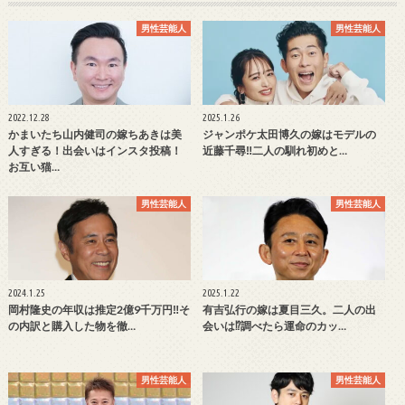
男性芸能人
男性芸能人
2022.12.28
2025.1.26
かまいたち山内健司の嫁ちあきは美
ジャンポケ太田博久の嫁はモデルの
人すぎる！出会いはインスタ投稿！
近藤千尋‼二人の馴れ初めと…
お互い猫…
男性芸能人
男性芸能人
2024.1.25
2025.1.22
岡村隆史の年収は推定2億9千万円‼そ
有吉弘行の嫁は夏目三久。二人の出
の内訳と購入した物を徹…
会いは⁉調べたら運命のカッ…
男性芸能人
男性芸能人