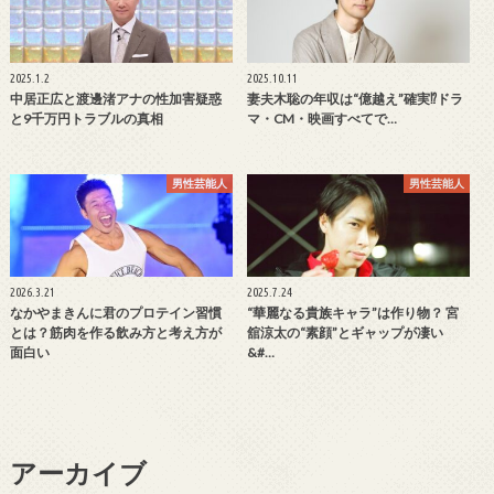
2025.1.2
2025.10.11
中居正広と渡邊渚アナの性加害疑惑
妻夫木聡の年収は“億越え”確実⁉ドラ
と9千万円トラブルの真相
マ・CM・映画すべてで…
男性芸能人
男性芸能人
2026.3.21
2025.7.24
なかやまきんに君のプロテイン習慣
“華麗なる貴族キャラ”は作り物？ 宮
とは？筋肉を作る飲み方と考え方が
舘涼太の“素顔”とギャップが凄い
面白い
&#…
アーカイブ