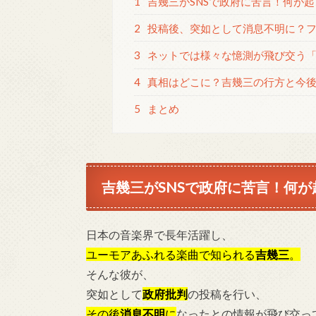
1
吉幾三がSNSで政府に苦言！何が
2
投稿後、突如として消息不明に？フ
3
ネットでは様々な憶測が飛び交う
4
真相はどこに？吉幾三の行方と今
5
まとめ
吉幾三がSNSで政府に苦言！何
日本の音楽界で長年活躍し、
ユーモアあふれる楽曲で知られる
吉幾三
。
そんな彼が、
突如として
政府批判
の投稿を行い、
その後
消息不明
に
なったとの情報が飛び交っ