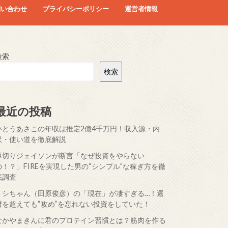
問い合わせ
プライバシーポリシー
運営者情報
検索
検索
最近の投稿
いとうあさこの年収は推定2億4千万円！収入源・内
訳・使い道を徹底解説
厚切りジェイソンが断言「なぜ投資をやらない
の！？」FIREを実現した男の“シンプル”な稼ぎ方を徹
底調査
トシちゃん（田原俊彦）の「現在」が凄すぎる…！還
暦を超えても“攻め”を忘れない投資をしていた！
なかやまきんに君のプロテイン習慣とは？筋肉を作る