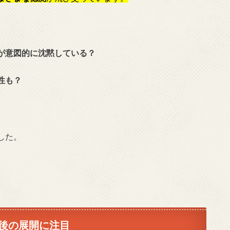
が意図的に沈黙している？
性も？
した。
後の展開に注目