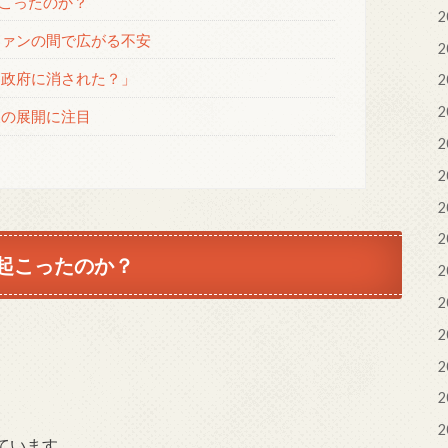
起こったのか？
2
ァンの間で広がる不安
2
「政府に消された？」
2
2
後の展開に注目
2
2
2
2
が起こったのか？
2
2
2
2
2
2
ています。