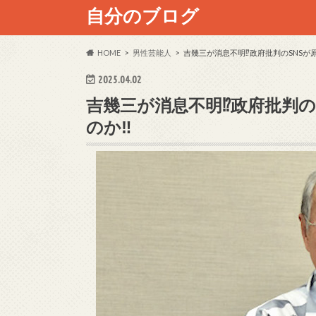
自分のブログ
HOME
男性芸能人
吉幾三が消息不明⁉政府批判のSNSが
2025.04.02
吉幾三が消息不明⁉政府批判の
のか‼