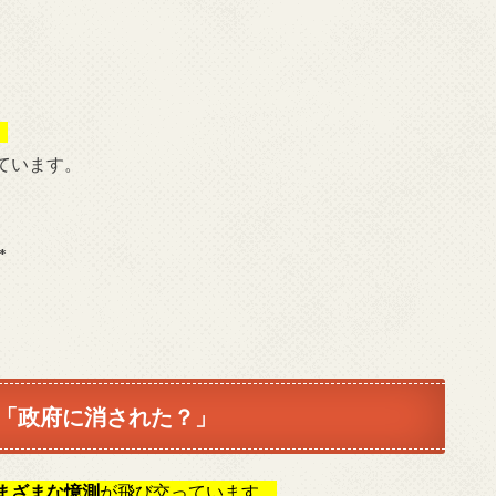
、
ています。
*
「政府に消された？」
まざまな憶測
が飛び交っています。