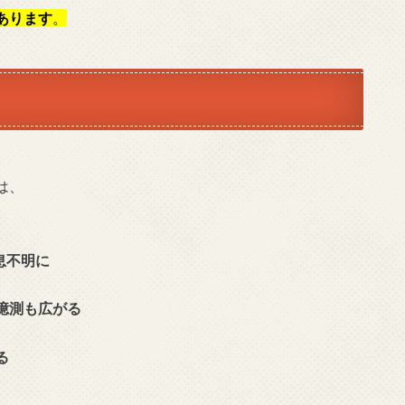
あります
。
は、
息不明に
憶測も広がる
る