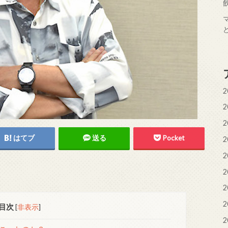
2
2
2
はてブ
送る
Pocket
2
2
2
2
2
目次
[
非表示
]
2