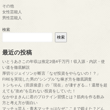
その他
女性芸能人
男性芸能人
検索
検索
最近の投稿
いとうあさこの年収は推定2億4千万円！収入源・内訳・使
い道を徹底解説
厚切りジェイソンが断言「なぜ投資をやらないの！？」
FIREを実現した男の“シンプル”な稼ぎ方を徹底調査
トシちゃん（田原俊彦）の「現在」が凄すぎる…！還暦を超
えても“攻め”を忘れない投資をしていた！
なかやまきんに君のプロテイン習慣とは？筋肉を作る飲み
方と考え方が面白い
マッチョ芸人・青木マッチョはなぜここまで鍛えた？どん