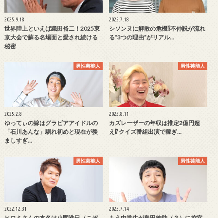
2025.9.18
2025.7.18
世界陸上といえば織田裕二！2025東
シソンヌに解散の危機⁉不仲説が流れ
京大会で蘇る名場面と愛され続ける
る“3つの理由”がリアル…
秘密
男性芸能人
男性芸能人
2025.2.8
2025.8.11
ゆってぃの嫁はグラビアアイドルの
カズレーザーの年収は推定2億円超
「石川あんな」馴れ初めと現在が羨
え⁉ クイズ番組出演で稼ぎ…
ましすぎ…
男性芸能人
男性芸能人
2022.12.31
2025.7.14
ヒロミさんの本名は小園浩巳（こぞ
もう中学生が島田紳助（？）に控室