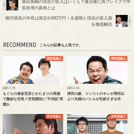
柴田英嗣の現在の収入はいくら？復活後に再ブレイクで年
収急増の真相とは
柳沢慎吾の年収は推定6,000万円！全盛期と現在の収入源
を徹底解説
RECOMMEND
こちらの記事も人気です。
男性芸能人
男性芸能人
2025.7.19
2025.3.16
もぐらの借金完済とかたまりの再婚
津田の嫁、ツッコミのキレが津田以
で微妙な空気？空気階段に“不仲説”再
上!? 夫婦のバトルが壮絶すぎる件
燃か
男性芸能人
男性芸能人