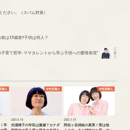
ください。（スパム対策）
差は19歳差‼子供は何人？
の子育て哲学: ママタレントから学ぶ子供への愛情表現"
芸能人
女性芸能人
女性芸能人
2025.8.10
2025.3.19
！卒
光浦靖子の年収は激減？カナダ
阿佐ヶ谷姉妹の真実！実は他