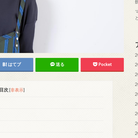
2
はてブ
送る
Pocket
2
2
2
目次
[
非表示
]
2
2
2
2
2