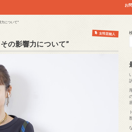
お
響力について"
女性芸能人
とその影響力について”