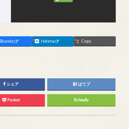
Bluesky
Hatena
Copy
シェア
はてブ
Pocket
feedly