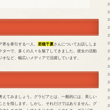
2
2
2
2
2
2
ア界を牽引する一人、
若槻千夏
さんについてお話ししま
クターで、多くの人々を魅了してきました。彼女の活動
2
ジオなど、幅広いメディアで活躍しています。
2
2
2
2
2
考えてみましょう。グラビアとは、一般的には、美しい
2
ことを指します。しかし、それだけではありません。グ
2