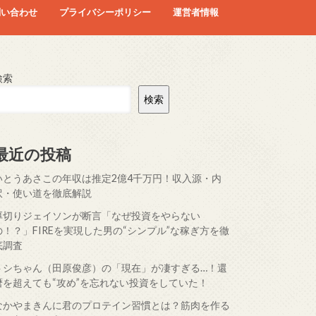
問い合わせ
プライバシーポリシー
運営者情報
検索
検索
最近の投稿
いとうあさこの年収は推定2億4千万円！収入源・内
訳・使い道を徹底解説
厚切りジェイソンが断言「なぜ投資をやらない
の！？」FIREを実現した男の“シンプル”な稼ぎ方を徹
底調査
トシちゃん（田原俊彦）の「現在」が凄すぎる…！還
暦を超えても“攻め”を忘れない投資をしていた！
なかやまきんに君のプロテイン習慣とは？筋肉を作る