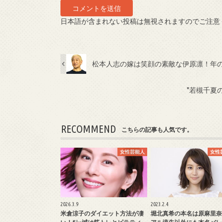
日本語が含まれない投稿は無視されますのでご注意
松本人志の嫁は笑顔の素敵な伊原凛！年の
"若槻千夏
RECOMMEND
こちらの記事も人気です。
女性芸能人
女性
2026.3.9
2023.2.4
米倉涼子のダイエット方法が凄
堀北真希の本名は原麻里奈