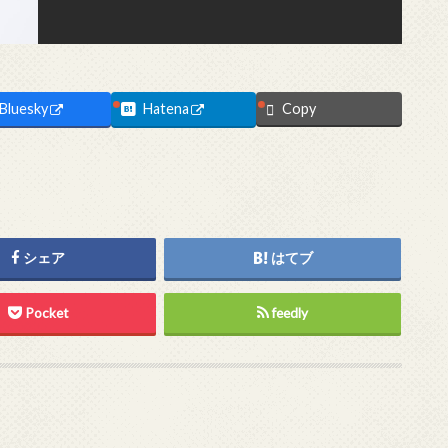
Bluesky
Hatena
Copy
シェア
はてブ
Pocket
feedly