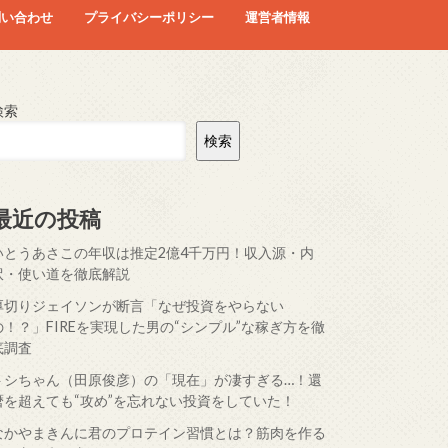
問い合わせ
プライバシーポリシー
運営者情報
検索
検索
最近の投稿
いとうあさこの年収は推定2億4千万円！収入源・内
訳・使い道を徹底解説
厚切りジェイソンが断言「なぜ投資をやらない
の！？」FIREを実現した男の“シンプル”な稼ぎ方を徹
底調査
トシちゃん（田原俊彦）の「現在」が凄すぎる…！還
暦を超えても“攻め”を忘れない投資をしていた！
なかやまきんに君のプロテイン習慣とは？筋肉を作る