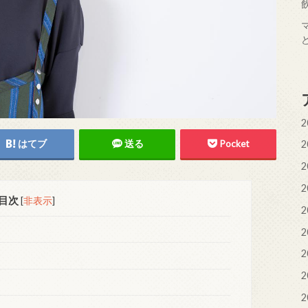
2
はてブ
送る
Pocket
2
2
2
目次
[
非表示
]
2
2
2
2
2