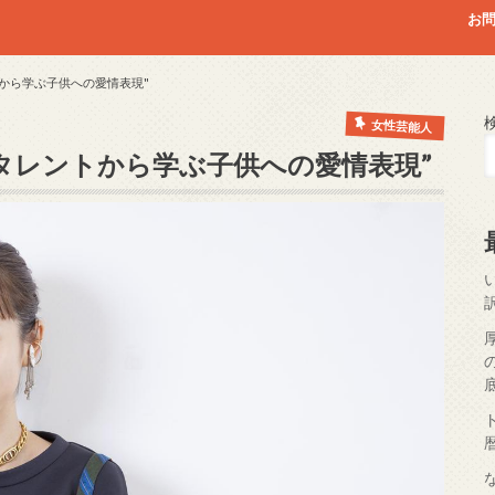
お
トから学ぶ子供への愛情表現"
女性芸能人
マタレントから学ぶ子供への愛情表現”