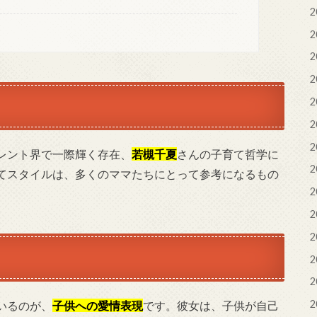
2
2
2
2
2
2
2
レント界で一際輝く存在、
若槻千夏
さんの子育て哲学に
2
てスタイルは、多くのママたちにとって参考になるもの
2
。
2
2
2
2
2
いるのが、
子供への愛情表現
です。彼女は、子供が自己