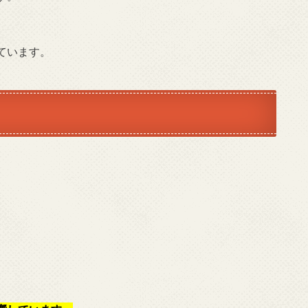
ています。
、
、