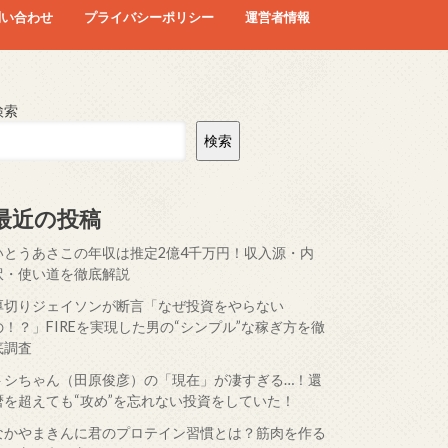
問い合わせ
プライバシーポリシー
運営者情報
検索
検索
最近の投稿
いとうあさこの年収は推定2億4千万円！収入源・内
訳・使い道を徹底解説
厚切りジェイソンが断言「なぜ投資をやらない
の！？」FIREを実現した男の“シンプル”な稼ぎ方を徹
底調査
トシちゃん（田原俊彦）の「現在」が凄すぎる…！還
暦を超えても“攻め”を忘れない投資をしていた！
なかやまきんに君のプロテイン習慣とは？筋肉を作る