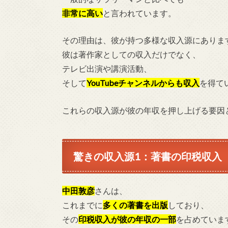
非常に高い
と言われています。
その理由は、彼が持つ多様な収入源にありま
彼は著作家としての収入だけでなく、
テレビ出演や講演活動、
そして
YouTubeチャンネルからも収入
を得て
これらの収入源が彼の年収を押し上げる要因
驚きの収入源1：著書の印税収入
中田敦彦
さんは、
これまでに
多くの著書を出版
しており、
その
印税収入が彼の年収の一部
を占めていま