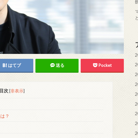
2
2
はてブ
送る
Pocket
2
2
目次
[
非表示
]
2
2
2
とは？
2
2