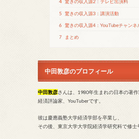
4
驚きの収入源2：テレビ出演料
5
驚きの収入源3：講演活動
6
驚きの収入源4：YouTubeチャンネ
7
まとめ
中田敦彦のプロフィール
中田敦彦
さんは、1980年生まれの日本の著
経済評論家、YouTuberです。
彼は慶應義塾大学経済学部を卒業し、
その後、東京大学大学院経済学研究科で修士