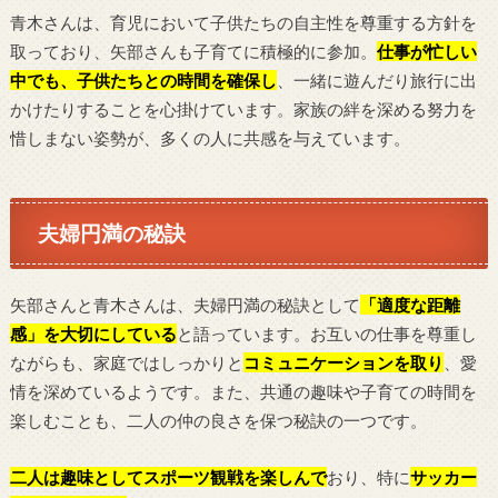
青木さんは、育児において子供たちの自主性を尊重する方針を
取っており、矢部さんも子育てに積極的に参加。
仕事が忙しい
中でも、子供たちとの時間を確保し
、一緒に遊んだり旅行に出
かけたりすることを心掛けています。家族の絆を深める努力を
惜しまない姿勢が、多くの人に共感を与えています。
夫婦円満の秘訣
矢部さんと青木さんは、夫婦円満の秘訣として
「適度な距離
感」を大切にしている
と語っています。お互いの仕事を尊重し
ながらも、家庭ではしっかりと
コミュニケーションを取り
、愛
情を深めているようです。また、共通の趣味や子育ての時間を
楽しむことも、二人の仲の良さを保つ秘訣の一つです。
二人は趣味としてスポーツ観戦を楽しんで
おり、特に
サッカー