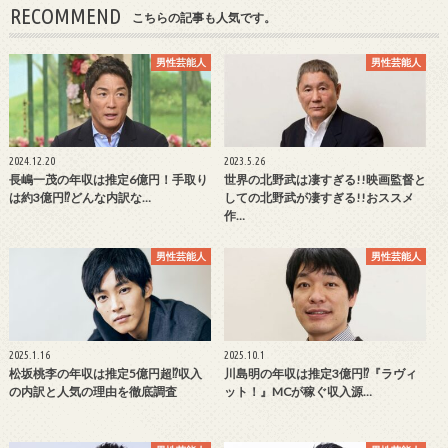
RECOMMEND
こちらの記事も人気です。
男性芸能人
男性芸能人
2024.12.20
2023.5.26
長嶋一茂の年収は推定6億円！手取り
世界の北野武は凄すぎる!!映画監督と
は約3億円⁉どんな内訳な…
しての北野武が凄すぎる!!おススメ
作…
男性芸能人
男性芸能人
2025.1.16
2025.10.1
松坂桃李の年収は推定5億円超⁉収入
川島明の年収は推定3億円⁉『ラヴィ
の内訳と人気の理由を徹底調査
ット！』MCが稼ぐ収入源…