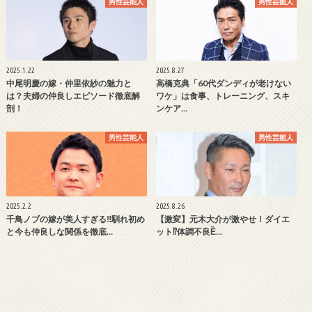
男性芸能人
男性芸能人
2025.1.22
2025.8.27
中尾明慶の嫁・仲里依紗の魅力と
高橋克典「60代ダンディが老けない
は？夫婦の仲良しエピソード徹底解
ワケ」は食事、トレーニング、スキ
剖！
ンケア…
男性芸能人
男性芸能人
2025.2.2
2025.8.26
千鳥ノブの嫁が美人すぎる‼馴れ初め
【激変】元木大介が激やせ！ダイエ
と今も仲良しな関係を徹底…
ット⁉体調不良Ȅ…