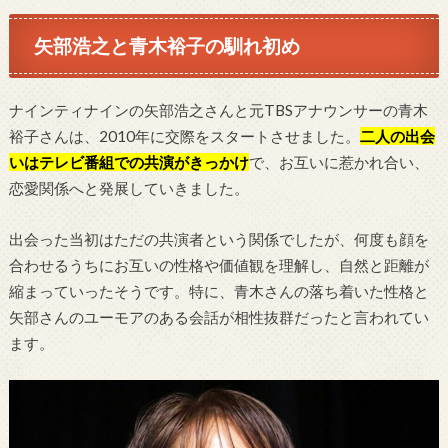
矢部浩之と青木裕子の馴れ初め
ナインティナインの矢部浩之さんと元TBSアナウンサーの青木
裕子さんは、2010年に交際をスタートさせました。
二人の出会
いはテレビ番組での共演がきっかけ
で、お互いに惹かれ合い、
恋愛関係へと発展していきました。
出会った当初はただの共演者という関係でしたが、何度も顔を
合わせるうちにお互いの性格や価値観を理解し、自然と距離が
縮まっていったそうです。特に、青木さんの落ち着いた性格と
矢部さんのユーモアのある会話が相性抜群だったと言われてい
ます。