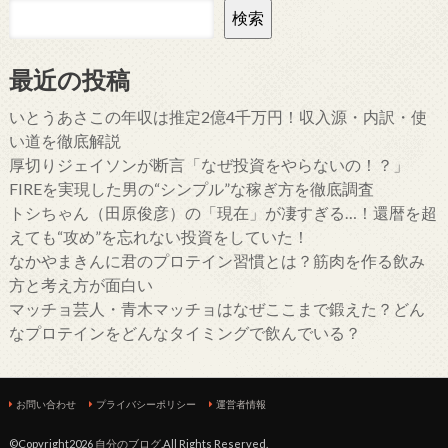
検索
最近の投稿
いとうあさこの年収は推定2億4千万円！収入源・内訳・使
い道を徹底解説
厚切りジェイソンが断言「なぜ投資をやらないの！？」
FIREを実現した男の“シンプル”な稼ぎ方を徹底調査
トシちゃん（田原俊彦）の「現在」が凄すぎる…！還暦を超
えても“攻め”を忘れない投資をしていた！
なかやまきんに君のプロテイン習慣とは？筋肉を作る飲み
方と考え方が面白い
マッチョ芸人・青木マッチョはなぜここまで鍛えた？どん
なプロテインをどんなタイミングで飲んでいる？
お問い合わせ
プライバシーポリシー
運営者情報
©Copyright2026
自分のブログ
.All Rights Reserved.