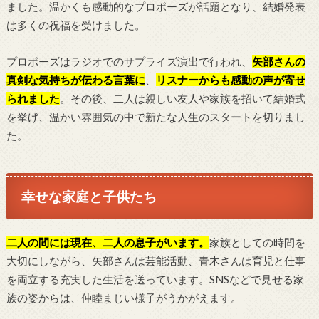
ました。温かくも感動的なプロポーズが話題となり、結婚発表
は多くの祝福を受けました。
プロポーズはラジオでのサプライズ演出で行われ、
矢部さんの
真剣な気持ちが伝わる言葉に
、
リスナ
ーからも感動の声が寄せ
られました
。その後、二人は親しい友人や家族を招いて結婚式
を挙げ、温かい雰囲気の中で新たな人生のスタートを切りまし
た。
幸せな家庭と子供たち
二人の間には現在、二人の息子がいます。
家族としての時間を
大切にしながら、矢部さんは芸能活動、青木さんは育児と仕事
を両立する充実した生活を送っています。SNSなどで見せる家
族の姿からは、仲睦まじい様子がうかがえます。