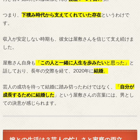
つまり、
下積み時代から支えてくれていた存在
というわけで
す。
収入が安定しない時期も、彼女は屋敷さんを信じて支え続けま
した。
屋敷さん自身も
「
この人と一緒に人生を歩みたい
と思った」
と
話しており、長年の交際を経て、2020年に
結婚
。
芸人の成功を待って結婚に踏み切ったわけではなく、
「
自分が
成長するために結婚した
」という屋敷さんの言葉には、男とし
ての決意が感じられます。
嫁との生活は？芸人の忙しさと家庭の両立