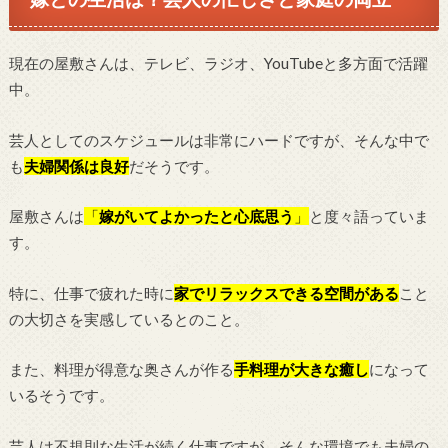
現在の屋敷さんは、テレビ、ラジオ、YouTubeと多方面で活躍
中。
芸人としてのスケジュールは非常にハードですが、そんな中で
も
夫婦関係は良好
だそうです。
屋敷さんは
「
嫁がいてよかったと心底思う
」
と度々語っていま
す。
特に、仕事で疲れた時に
家でリラックスできる空間がある
こと
の大切さを実感しているとのこと。
また、料理が得意な奥さんが作る
手料理が大きな癒し
になって
いるそうです。
芸人は不規則な生活が続く仕事ですが、そんな環境でも夫婦の