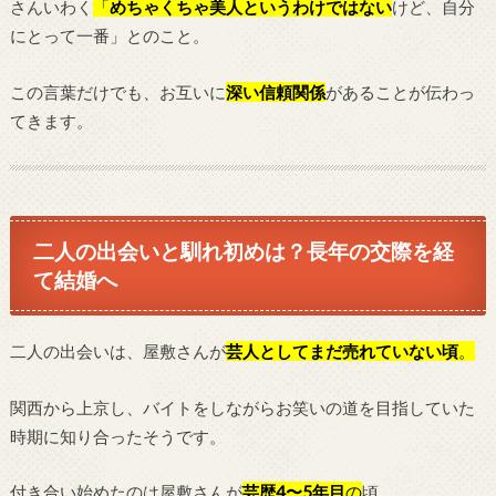
さんいわく
「
めちゃくちゃ美人というわけではない
けど、自分
にとって一番」とのこと。
この言葉だけでも、お互いに
深い信頼関係
があることが伝わっ
てきます。
二人の出会いと馴れ初めは？長年の交際を経
て結婚へ
二人の出会いは、屋敷さんが
芸人としてまだ売れていない頃
。
関西から上京し、バイトをしながらお笑いの道を目指していた
時期に知り合ったそうです。
付き合い始めたのは屋敷さんが
芸歴4〜5年目
の
頃。