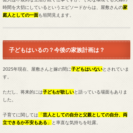
時間を大切にしているというエピソードからは、屋敷さんの
家
庭人としての一面
も垣間見えます。
子どもはいるの？今後の家族計画は？
2025年現在、屋敷さんと嫁の間に
子どもはいない
とされていま
す。
ただし、将来的には
子どもが欲しい
と語っている場面もありま
した。
子育てに関しては
「
芸人としての自分と父親としての自分、両
立できるか不安もある
」
と率直な気持ちを吐露。