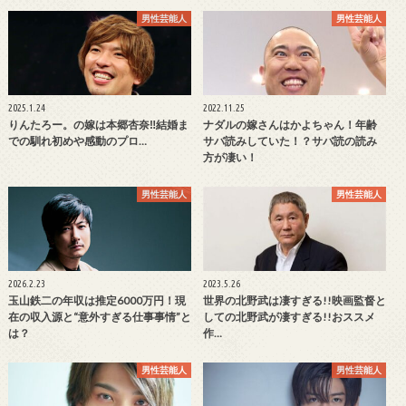
男性芸能人
男性芸能人
2025.1.24
2022.11.25
りんたろー。の嫁は本郷杏奈‼結婚ま
ナダルの嫁さんはかよちゃん！年齢
での馴れ初めや感動のプロ…
サバ読みしていた！？サバ読の読み
方が凄い！
男性芸能人
男性芸能人
2026.2.23
2023.5.26
玉山鉄二の年収は推定6000万円！現
世界の北野武は凄すぎる!!映画監督と
在の収入源と“意外すぎる仕事事情”と
しての北野武が凄すぎる!!おススメ
は？
作…
男性芸能人
男性芸能人