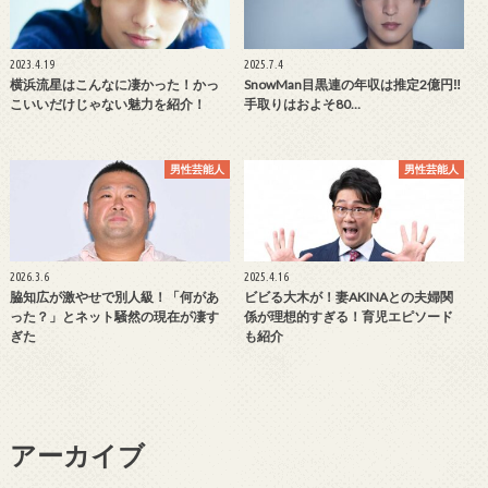
2023.4.19
2025.7.4
横浜流星はこんなに凄かった！かっ
SnowMan目黒連の年収は推定2億円‼
こいいだけじゃない魅力を紹介！
手取りはおよそ80…
男性芸能人
男性芸能人
2026.3.6
2025.4.16
脇知広が激やせで別人級！「何があ
ビビる大木が！妻AKINAとの夫婦関
った？」とネット騒然の現在が凄す
係が理想的すぎる！育児エピソード
ぎた
も紹介
アーカイブ